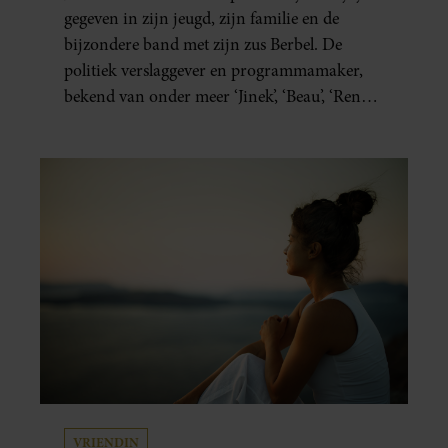
gegeven in zijn jeugd, zijn familie en de
bijzondere band met zijn zus Berbel. De
politiek verslaggever en programmamaker,
bekend van onder meer ‘Jinek’, ‘Beau’, ‘Renze’,
‘Humberto’ en ‘RTL Tonight’, vertelt dat juist
zijn opvoeding de basis vormde voor zijn
carrière. Nog altijd kan hij voor advies bij
zijn zus terecht.
VRIENDIN