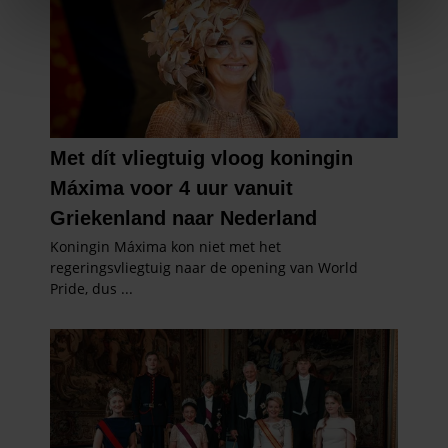
We gebruiken cookies om content en advertenties te
personaliseren, om functies voor social media te bieden
en om ons websiteverkeer te analyseren. Ook delen we
informatie over uw gebruik van onze site met onze
partners voor social media, adverteren en analyse. Deze
partners kunnen deze gegevens combineren met andere
informatie die u aan ze heeft verstrekt of die ze hebben
verzameld op basis van uw gebruik van hun services. U
gaat akkoord met onze cookies als u onze website blijft
gebruiken.