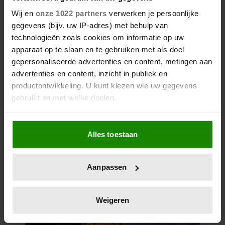
Wij en
onze 1022 partners
verwerken je persoonlijke
gegevens (bijv. uw IP-adres) met behulp van
technologieën zoals cookies om informatie op uw
apparaat op te slaan en te gebruiken met als doel
gepersonaliseerde advertenties en content, metingen aan
advertenties en content, inzicht in publiek en
12 juni 2026
productontwikkeling. U kunt kiezen wie uw gegevens
BIJZONDER: PRINSES BEATRIX
gebruikt en met welke doelen.
ZIET NA 88 JAAR HAAR
VERDWENEN WIEG TERUG
Als u het toestaat, willen we ook graag:
Alles toestaan
Informatie verzamelen over uw geografische
locatie, die tot een paar meter nauwkeurig kan zijn
Uw apparaat identificeren door het actief te
Aanpassen
scannen op specifieke eigenschappen (fingerprinting)
Lees meer over hoe uw persoonlijke gegevens worden
verwerkt en stel uw voorkeuren in het
detailgedeelte
in.
Weigeren
U kunt uw toestemming op elk moment wijzigen of
intrekken in de Cookieverklaring.