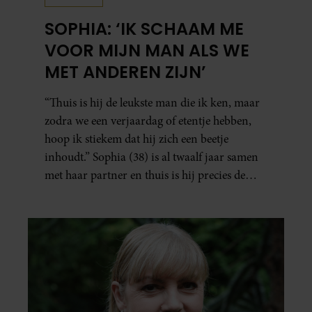
SOPHIA: ‘IK SCHAAM ME
VOOR MIJN MAN ALS WE
MET ANDEREN ZIJN’
“Thuis is hij de leukste man die ik ken, maar
zodra we een verjaardag of etentje hebben,
hoop ik stiekem dat hij zich een beetje
inhoudt.” Sophia (38) is al twaalf jaar samen
met haar partner en thuis is hij precies de
man op wie ze verliefd werd: lief, zorgzaam
en grappig. Toch merkt ze dat ze zich steeds
vaker schaamt zodra ze samen onder de
mensen zijn.