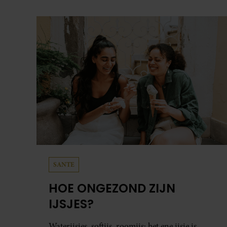
SANTE
HOE ONGEZOND ZIJN
IJSJES?
Waterijsjes, softijs, roomijs: het ene ijsje is