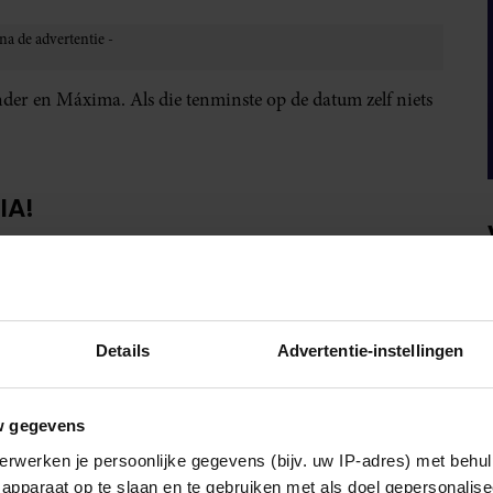
der en Máxima. Als die tenminste op de datum zelf niets
IA!
Details
Advertentie-instellingen
w gegevens
erwerken je persoonlijke gegevens (bijv. uw IP-adres) met behul
apparaat op te slaan en te gebruiken met als doel gepersonalise