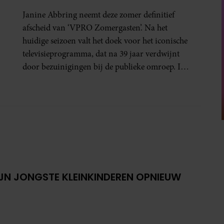
IK HET LICHT MAG
Janine Abbring neemt deze zomer definitief
UITDOEN”
afscheid van ‘VPRO Zomergasten’. Na het
huidige seizoen valt het doek voor het iconische
televisieprogramma, dat na 39 jaar verdwijnt
door bezuinigingen bij de publieke omroep. In
een interview met Leeuwarder Courant vertelt
de presentatrice hoe dubbel dat voor haar voelt.
Hoewel ze uitkijkt naar de laatste reeks, vindt ze
het ook verdrietig dat een televisieklassieker
verdwijnt.
IJN JONGSTE KLEINKINDEREN OPNIEUW