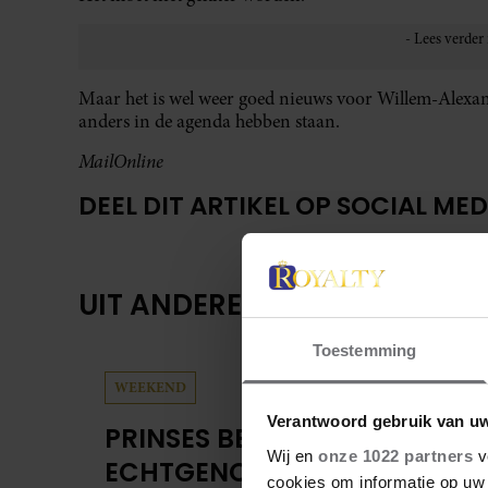
Maar het is wel weer goed nieuws voor Willem-Alexan
anders in de agenda hebben staan.
MailOnline
DEEL DIT ARTIKEL OP SOCIAL MED
UIT ANDERE MEDIA
Toestemming
WEEKEND
Verantwoord gebruik van u
PRINSES BEATRICE’S
Wij en
onze 1022 partners
v
ECHTGENOOT EDOARDO
cookies om informatie op uw 