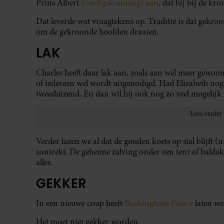
Prins Albert
kondigde onlangs aan
, dat hij bij de kr
Dat leverde wat vraagtekens op. Traditie is dat gekr
om de gekroonde hoofden draaien.
LAK
Charles heeft daar lak aan, zoals aan wel meer gewoonte
of iedereen wel wordt uitgenodigd. Had Elizabeth nog i
tweeduizend. En dan wil hij ook nog zo veel mogelij
Verder lazen we al dat de gouden koets op stal blijft 
aantrekt. De geheime zalving onder een tent of baldaki
alles.
GEKKER
In een nieuwe coup heeft
Buckingham Palace
laten we
Het moet niet gekker worden.