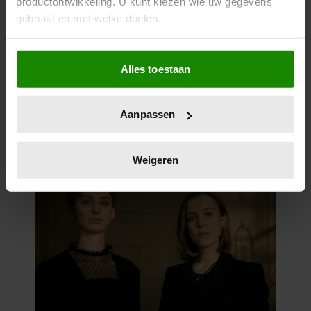
productontwikkeling. U kunt kiezen wie uw gegevens
gebruikt en met welke doelen.
Als u het toestaat, willen we ook graag:
Alles toestaan
Informatie verzamelen over uw geografische
locatie, die tot een paar meter nauwkeurig kan zijn
Uw apparaat identificeren door het actief te
Aanpassen
scannen op specifieke eigenschappen (fingerprinting)
Lees meer over hoe uw persoonlijke gegevens worden
verwerkt en stel uw voorkeuren in het
detailgedeelte
in.
Weigeren
U kunt uw toestemming op elk moment wijzigen of
intrekken in de Cookieverklaring.
We gebruiken cookies om content en advertenties te
personaliseren, om functies voor social media te bieden
en om ons websiteverkeer te analyseren. Ook delen we
informatie over uw gebruik van onze site met onze
partners voor social media, adverteren en analyse. Deze
partners kunnen deze gegevens combineren met andere