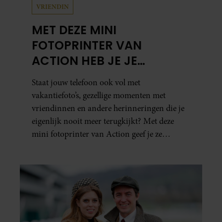
VRIENDIN
MET DEZE MINI
FOTOPRINTER VAN
ACTION HEB JE JE
FAVORIETE FOTO’S BINNEN
Staat jouw telefoon ook vol met
ÉÉN MINUUT IN HANDEN
vakantiefoto’s, gezellige momenten met
vriendinnen en andere herinneringen die je
eigenlijk nooit meer terugkijkt? Met deze
mini fotoprinter van Action geef je ze
eindelijk een plekje buiten je camerarol. En
het leuke: binnen één minuut heb je jouw foto
al in handen.