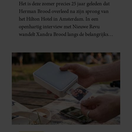
Het is deze zomer precies 25 jaar geleden dat
GEBOREN”
Herman Brood overleed na zijn sprong van
het Hilton Hotel in Amsterdam. In een
openhartig interview met Nieuwe Revu
wandelt Xandra Brood langs de belangrijkste
plekken uit hun gezamenlijke verleden.
Vooral de woning aan de Lange
Leidsedwarsstraat roept een stortvloed aan
herinneringen op. Daar begon hun leven
samen en werd dochter Lola geboren.