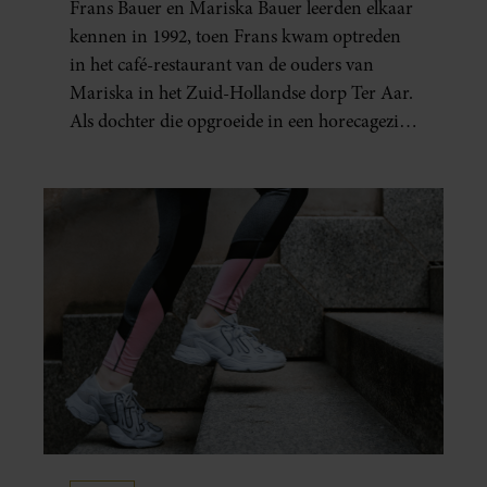
Frans Bauer en Mariska Bauer leerden elkaar
ELKAARS EERSTE
kennen in 1992, toen Frans kwam optreden
in het café-restaurant van de ouders van
Mariska in het Zuid-Hollandse dorp Ter Aar.
Als dochter die opgroeide in een horecagezin
hielp Mariska vaak mee in de bediening.