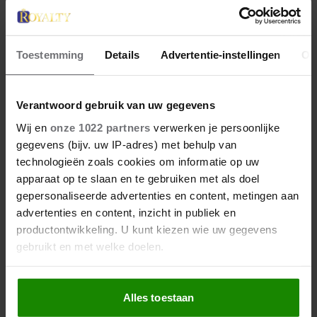
Toestemming
Details
Advertentie-instellingen
Ov
Verantwoord gebruik van uw gegevens
Wij en
onze 1022 partners
verwerken je persoonlijke
gegevens (bijv. uw IP-adres) met behulp van
technologieën zoals cookies om informatie op uw
apparaat op te slaan en te gebruiken met als doel
gepersonaliseerde advertenties en content, metingen aan
advertenties en content, inzicht in publiek en
productontwikkeling. U kunt kiezen wie uw gegevens
gebruikt en met welke doelen.
Als u het toestaat, willen we ook graag:
Alles toestaan
Informatie verzamelen over uw geografische
locatie, die tot een paar meter nauwkeurig kan zijn