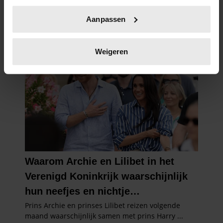
Uw apparaat identificeren door het actief te
Aanpassen
scannen op specifieke eigenschappen (fingerprinting)
Lees meer over hoe uw persoonlijke gegevens worden
verwerkt en stel uw voorkeuren in het
detailgedeelte
in.
Weigeren
U kunt uw toestemming op elk moment wijzigen of
intrekken in de Cookieverklaring.
We gebruiken cookies om content en advertenties te
personaliseren, om functies voor social media te bieden
en om ons websiteverkeer te analyseren. Ook delen we
informatie over uw gebruik van onze site met onze
partners voor social media, adverteren en analyse. Deze
partners kunnen deze gegevens combineren met andere
informatie die u aan ze heeft verstrekt of die ze hebben
verzameld op basis van uw gebruik van hun services. U
gaat akkoord met onze cookies als u onze website blijft
gebruiken.