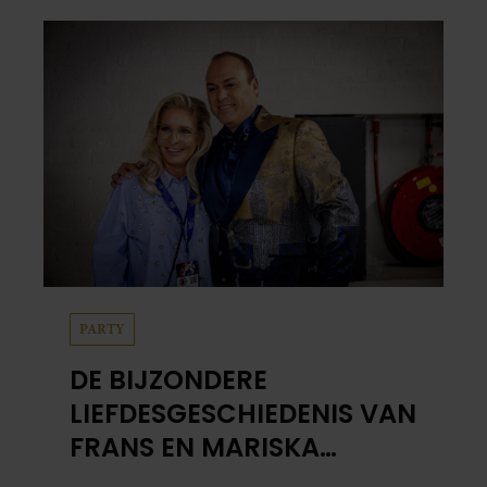
hak de knoflook. 2. Verhit een scheut olie
in…
PARTY
DE BIJZONDERE
LIEFDESGESCHIEDENIS VAN
FRANS EN MARISKA
BAUER: OOK IN BED