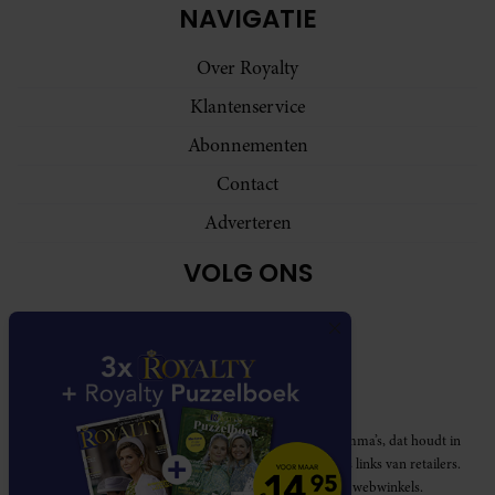
NAVIGATIE
Over Royalty
Klantenservice
Abonnementen
Contact
Adverteren
VOLG ONS
Royalty participeert in diverse affiliate marketing programma’s, dat houdt in
dat Royalty commissies ontvangt voor aankopen middels links van retailers.
Deze website wordt niet gesponsord door de genoemde webwinkels.