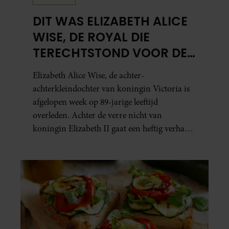
DIT WAS ELIZABETH ALICE
WISE, DE ROYAL DIE
TERECHTSTOND VOOR DE
DOOD VAN HAAR BABY
Elizabeth Alice Wise, de achter-
achterkleindochter van koningin Victoria is
afgelopen week op 89-jarige leeftijd
overleden. Achter de verre nicht van
koningin Elizabeth II gaat een heftig verhaal
schuil. Zo zag haar leven eruit.