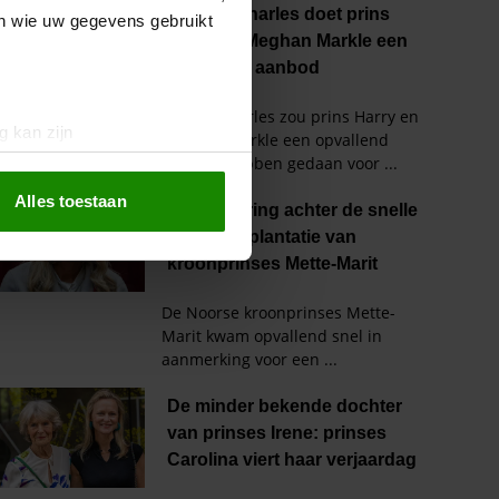
en wie uw gegevens gebruikt
g kan zijn
erprinting)
t
detailgedeelte
in. U kunt uw
Alles toestaan
 media te bieden en om ons
ze partners voor social
nformatie die u aan ze heeft
oord met onze cookies als u