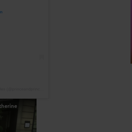
en
Een bericht gedeeld door The Prince and Princess of Wales (@princeandprincessofwales)