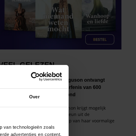
Over
p van technologieën zoals
erde advertenties en content,