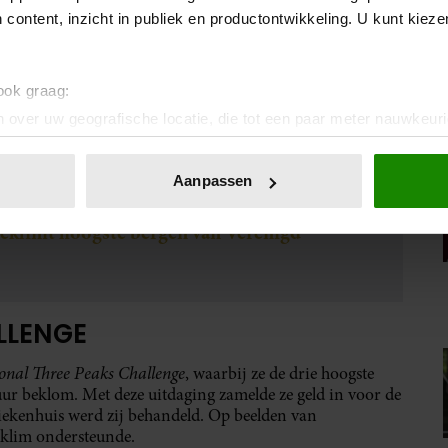
 content, inzicht in publiek en productontwikkeling. U kunt kiez
 ook graag:
 over uw geografische locatie, die tot een paar meter nauwkeuri
eren door het actief te scannen op specifieke eigenschappen (fing
onlijke gegevens worden verwerkt en stel uw voorkeuren in he
Aanpassen
jzigen of intrekken in de Cookieverklaring.
beklimt hoogste bergen van Verenigd
ent en advertenties te personaliseren, om functies voor social
. Ook delen we informatie over uw gebruik van onze site met on
e. Deze partners kunnen deze gegevens combineren met andere i
erzameld op basis van uw gebruik van hun services. U gaat akk
LLENGE
onal Three Peaks Challenge
, waarbij ze de drie hoogste
ur beklom. Met deze uitdaging zamelde ze geld in voor de
iekenhuis werd zij behandeld. Op beelden van
e klim ondersteunde.