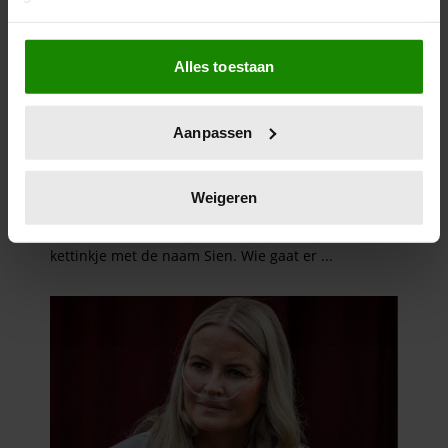
Als u het toestaat, willen we ook graag:
Alles toestaan
Informatie verzamelen over uw geografische
locatie, die tot een paar meter nauwkeurig kan zijn
Uw apparaat identificeren door het actief te
Aanpassen
scannen op specifieke eigenschappen (fingerprinting)
Lees meer over hoe uw persoonlijke gegevens worden
verwerkt en stel uw voorkeuren in het
detailgedeelte
in.
Weigeren
U kunt uw toestemming op elk moment wijzigen of
intrekken in de Cookieverklaring.
We gebruiken cookies om content en advertenties te
personaliseren, om functies voor social media te bieden
en om ons websiteverkeer te analyseren. Ook delen we
informatie over uw gebruik van onze site met onze
partners voor social media, adverteren en analyse. Deze
partners kunnen deze gegevens combineren met andere
informatie die u aan ze heeft verstrekt of die ze hebben