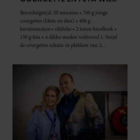
JE METEEN MAKEN
Bereidingstijd: 20 minuten • 700 g jonge
courgettes (klein en dun) • 400 g
kerstomaatjes • olijfolie • 2 tenen knoflook •
150 g feta • 4 dikke sneden witbrood 1. Snijd
de courgettes schuin in plakken van 2
centimeter dik. Halveer de tomaatjes. Pel en
hak de knoflook. 2. Verhit een scheut olie
in…