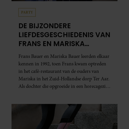
PARTY
DE BIJZONDERE
LIEFDESGESCHIEDENIS VAN
FRANS EN MARISKA
BAUER: OOK IN BED
Frans Bauer en Mariska Bauer leerden elkaar
ELKAARS EERSTE
kennen in 1992, toen Frans kwam optreden
in het café-restaurant van de ouders van
Mariska in het Zuid-Hollandse dorp Ter Aar.
Als dochter die opgroeide in een horecagezin
hielp Mariska vaak mee in de bediening.