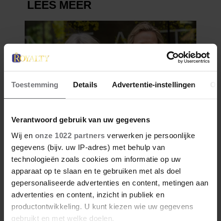
Toestemming
Details
Advertentie-instellingen
Ov
Verantwoord gebruik van uw gegevens
Wij en
onze 1022 partners
verwerken je persoonlijke
gegevens (bijv. uw IP-adres) met behulp van
technologieën zoals cookies om informatie op uw
apparaat op te slaan en te gebruiken met als doel
gepersonaliseerde advertenties en content, metingen aan
advertenties en content, inzicht in publiek en
productontwikkeling. U kunt kiezen wie uw gegevens
gebruikt en met welke doelen.