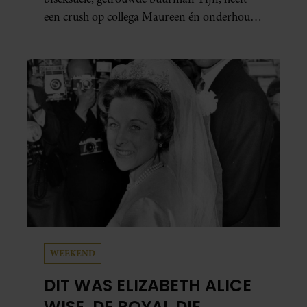
een crush op collega Maureen én onderhoudt
in het geheim een seksuele relatie met een
bekende Nederlander. In dit weekoverzicht
lees je in het kort wat er de afgelopen dagen
allemaal in haar leven gebeurde.
WEEKEND
DIT WAS ELIZABETH ALICE
WISE, DE ROYAL DIE