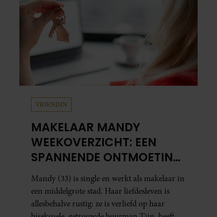
VRIENDIN
MAKELAAR MANDY
WEEKOVERZICHT: EEN
SPANNENDE ONTMOETING
EN JUDITHS GROTE
Mandy (33) is single en werkt als makelaar in
RELATIETEST
een middelgrote stad. Haar liefdesleven is
allesbehalve rustig: ze is verliefd op haar
biseksuele, getrouwde buurman Tijn, heeft