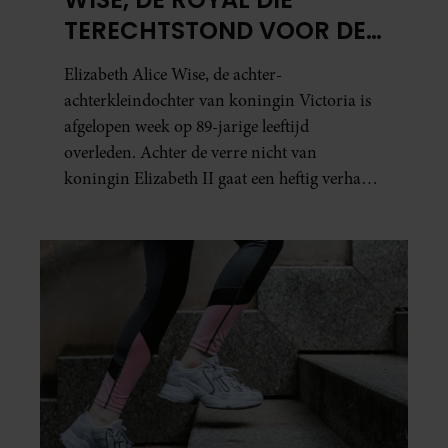
TERECHTSTOND VOOR DE
DOOD VAN HAAR BABY
Elizabeth Alice Wise, de achter-
achterkleindochter van koningin Victoria is
afgelopen week op 89-jarige leeftijd
overleden. Achter de verre nicht van
koningin Elizabeth II gaat een heftig verhaal
schuil. Zo zag haar leven eruit.