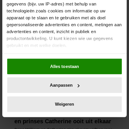
gegevens (bijv. uw IP-adres) met behulp van
technologieën zoals cookies om informatie op uw
apparaat op te slaan en te gebruiken met als doel
gepersonaliseerde advertenties en content, metingen aan
advertenties en content, inzicht in publiek en
productontwikkeling. U kunt kiezen wie uw gegevens
gebruikt en met welke doelen.
Als u het toestaat, willen we ook graag:
Alles toestaan
Informatie verzamelen over uw geografische
locatie, die tot een paar meter nauwkeurig kan zijn
Uw apparaat identificeren door het actief te
Aanpassen
scannen op specifieke eigenschappen (fingerprinting)
Lees meer over hoe uw persoonlijke gegevens worden
verwerkt en stel uw voorkeuren in het
detailgedeelte
in.
Weigeren
U kunt uw toestemming op elk moment wijzigen of
intrekken in de Cookieverklaring.