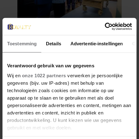
12 juni 2026
BIJZONDER: PRINSES BEATRIX
ZIET NA 88 JAAR HAAR
Toestemming
Details
Advertentie-instellingen
Ov
VERDWENEN WIEG TERUG
Verantwoord gebruik van uw gegevens
Wij en
onze 1022 partners
verwerken je persoonlijke
gegevens (bijv. uw IP-adres) met behulp van
technologieën zoals cookies om informatie op uw
apparaat op te slaan en te gebruiken met als doel
gepersonaliseerde advertenties en content, metingen aan
advertenties en content, inzicht in publiek en
productontwikkeling. U kunt kiezen wie uw gegevens
gebruikt en met welke doelen.