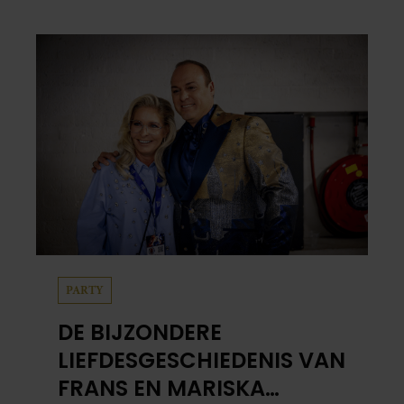
centimeter dik. Halveer de tomaatjes. Pel en
hak de knoflook. 2. Verhit een scheut olie
in…
PARTY
DE BIJZONDERE
LIEFDESGESCHIEDENIS VAN
FRANS EN MARISKA