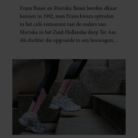
BAUER: OOK IN BED
Frans Bauer en Mariska Bauer leerden elkaar
ELKAARS EERSTE
kennen in 1992, toen Frans kwam optreden
in het café-restaurant van de ouders van
Mariska in het Zuid-Hollandse dorp Ter Aar.
Als dochter die opgroeide in een horecagezin
hielp Mariska vaak mee in de bediening.