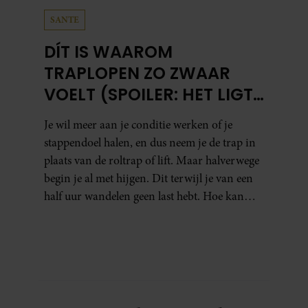
SANTE
DÍT IS WAAROM
TRAPLOPEN ZO ZWAAR
VOELT (SPOILER: HET LIGT
NIET AAN JE CONDITIE)
Je wil meer aan je conditie werken of je
stappendoel halen, en dus neem je de trap in
plaats van de roltrap of lift. Maar halverwege
begin je al met hijgen. Dit terwijl je van een
half uur wandelen geen last hebt. Hoe kan
dat?