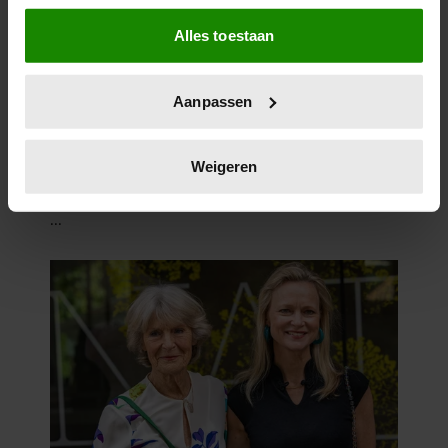
Als u het toestaat, willen we ook graag:
Alles toestaan
Informatie verzamelen over uw geografische
locatie, die tot een paar meter nauwkeurig kan zijn
Uw apparaat identificeren door het actief te
Aanpassen
scannen op specifieke eigenschappen (fingerprinting)
Lees meer over hoe uw persoonlijke gegevens worden
verwerkt en stel uw voorkeuren in het
detailgedeelte
in.
Weigeren
U kunt uw toestemming op elk moment wijzigen of
intrekken in de Cookieverklaring.
We gebruiken cookies om content en advertenties te
personaliseren, om functies voor social media te bieden
en om ons websiteverkeer te analyseren. Ook delen we
informatie over uw gebruik van onze site met onze
partners voor social media, adverteren en analyse. Deze
partners kunnen deze gegevens combineren met andere
informatie die u aan ze heeft verstrekt of die ze hebben
verzameld op basis van uw gebruik van hun services. U