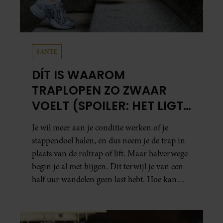
SANTE
DÍT IS WAAROM
TRAPLOPEN ZO ZWAAR
VOELT (SPOILER: HET LIGT
NIET AAN JE CONDITIE)
Je wil meer aan je conditie werken of je
stappendoel halen, en dus neem je de trap in
plaats van de roltrap of lift. Maar halverwege
begin je al met hijgen. Dit terwijl je van een
half uur wandelen geen last hebt. Hoe kan
dat?