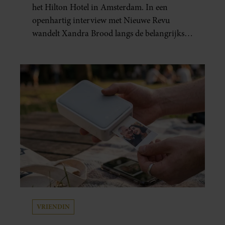
het Hilton Hotel in Amsterdam. In een
openhartig interview met Nieuwe Revu
wandelt Xandra Brood langs de belangrijkste
plekken uit hun gezamenlijke verleden.
Vooral de woning aan de Lange
Leidsedwarsstraat roept een stortvloed aan
herinneringen op. Daar begon hun leven
samen en werd dochter Lola geboren.
VRIENDIN