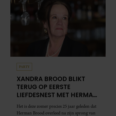
PARTY
XANDRA BROOD BLIKT
TERUG OP EERSTE
LIEFDESNEST MET HERMAN
BROOD: “HIER IS LOLA
Het is deze zomer precies 25 jaar geleden dat
GEBOREN”
Herman Brood overleed na zijn sprong van