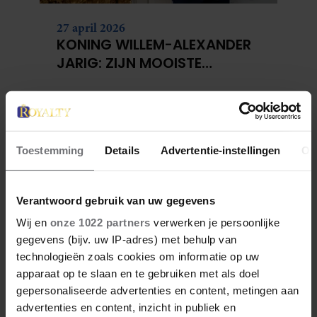
27 april 2026
KONING WILLEM-ALEXANDER
JARIG: ZIJN MOOISTE
PORTRETTEN DOOR DE JAREN
HEEN
Toestemming
Details
Advertentie-instellingen
Ov
Verantwoord gebruik van uw gegevens
Wij en
onze 1022 partners
verwerken je persoonlijke
gegevens (bijv. uw IP-adres) met behulp van
technologieën zoals cookies om informatie op uw
27 april 2026
apparaat op te slaan en te gebruiken met als doel
DOKKUM PAKT UIT VOOR
gepersonaliseerde advertenties en content, metingen aan
KONINGSPAAR TIJDENS
advertenties en content, inzicht in publiek en