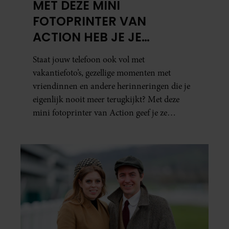
MET DEZE MINI
FOTOPRINTER VAN
ACTION HEB JE JE
FAVORIETE FOTO’S BINNEN
Staat jouw telefoon ook vol met
ÉÉN MINUUT IN HANDEN
vakantiefoto’s, gezellige momenten met
vriendinnen en andere herinneringen die je
eigenlijk nooit meer terugkijkt? Met deze
mini fotoprinter van Action geef je ze
eindelijk een plekje buiten je camerarol. En
het leuke: binnen één minuut heb je jouw foto
al in handen.