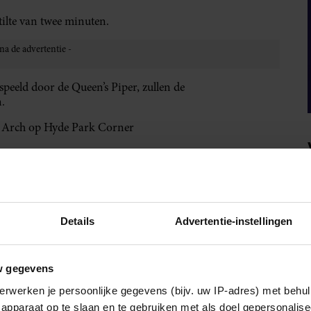
tilte van twee minuten.
espeeld door de Queen’s Piper, zullen de
.
on Arch op Hyde Park Corner
 de stoet een koninklijk saluut brengt en het volkslied
s en leden van de koninklijke familie reizen per auto
Details
Advertentie-instellingen
ert Road, Windsor, en voegt zich bij de stoet, die
w gegevens
erwerken je persoonlijke gegevens (bijv. uw IP-adres) met behul
apparaat op te slaan en te gebruiken met als doel gepersonalise