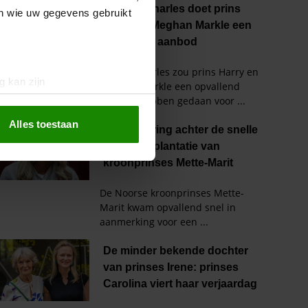
en wie uw gegevens gebruikt
g kan zijn
erprinting)
t
detailgedeelte
in. U kunt uw
Alles toestaan
 media te bieden en om ons
ze partners voor social
nformatie die u aan ze heeft
oord met onze cookies als u