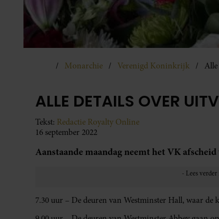
Monarchie
Verenigd Koninkrijk
Alle
ALLE DETAILS OVER UIT
Tekst:
Redactie Royalty Online
16 september 2022
Aanstaande maandag neemt het VK afscheid va
7.30 uur – De deuren van Westminster Hall, waar de k
9.00 uur – De deuren van Westminster Abbey gaan ope