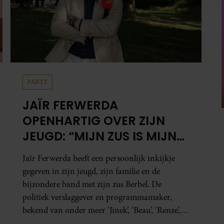
PARTY
JAÏR FERWERDA
OPENHARTIG OVER ZIJN
JEUGD: “MIJN ZUS IS MIJN
MORELE KOMPAS”
Jaïr Ferwerda heeft een persoonlijk inkijkje
gegeven in zijn jeugd, zijn familie en de
bijzondere band met zijn zus Berbel. De
politiek verslaggever en programmamaker,
bekend van onder meer ‘Jinek’, ‘Beau’, ‘Renze’,
‘Humberto’ en ‘RTL Tonight’, vertelt dat juist