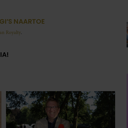
GI’S NAARTOE
van Royalty
.
IA!