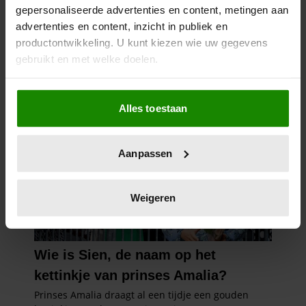
gepersonaliseerde advertenties en content, metingen aan
advertenties en content, inzicht in publiek en
productontwikkeling. U kunt kiezen wie uw gegevens
gebruikt en met welke doelen.
Als u het toestaat, willen we ook graag:
Alles toestaan
Informatie verzamelen over uw geografische
locatie, die tot een paar meter nauwkeurig kan zijn
Uw apparaat identificeren door het actief te
Aanpassen
scannen op specifieke eigenschappen (fingerprinting)
Lees meer over hoe uw persoonlijke gegevens worden
verwerkt en stel uw voorkeuren in het
detailgedeelte
in.
Weigeren
U kunt uw toestemming op elk moment wijzigen of
intrekken in de Cookieverklaring.
We gebruiken cookies om content en advertenties te
personaliseren, om functies voor social media te bieden
en om ons websiteverkeer te analyseren. Ook delen we