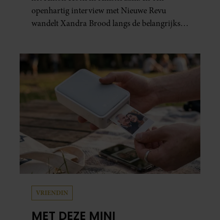
openhartig interview met Nieuwe Revu
wandelt Xandra Brood langs de belangrijkste
plekken uit hun gezamenlijke verleden.
Vooral de woning aan de Lange
Leidsedwarsstraat roept een stortvloed aan
herinneringen op. Daar begon hun leven
samen en werd dochter Lola geboren.
VRIENDIN
MET DEZE MINI