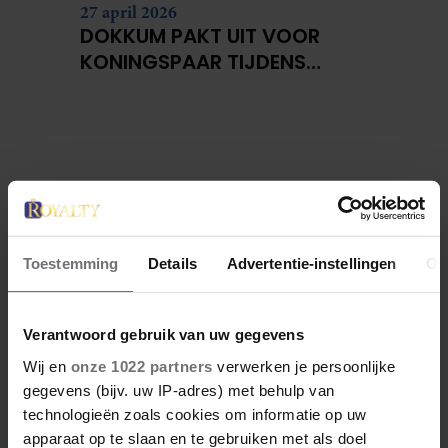
27 april 2026
DOKKUM PAKT UIT VOOR
KONINGSPAAR TIJDENS
KONINGSDAG 2026
Toestemming
Details
Advertentie-instellingen
Ov
Verantwoord gebruik van uw gegevens
Wij en
onze 1022 partners
verwerken je persoonlijke
gegevens (bijv. uw IP-adres) met behulp van
technologieën zoals cookies om informatie op uw
apparaat op te slaan en te gebruiken met als doel