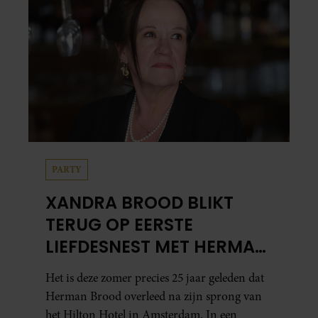
PARTY
XANDRA BROOD BLIKT
TERUG OP EERSTE
LIEFDESNEST MET HERMAN
BROOD: “HIER IS LOLA
Het is deze zomer precies 25 jaar geleden dat
GEBOREN”
Herman Brood overleed na zijn sprong van
het Hilton Hotel in Amsterdam. In een