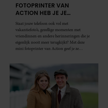
FOTOPRINTER VAN
ACTION HEB JE JE
FAVORIETE FOTO’S BINNEN
Staat jouw telefoon ook vol met
ÉÉN MINUUT IN HANDEN
vakantiefoto’s, gezellige momenten met
vriendinnen en andere herinneringen die je
eigenlijk nooit meer terugkijkt? Met deze
mini fotoprinter van Action geef je ze
eindelijk een plekje buiten je camerarol. En
het leuke: binnen één minuut heb je jouw foto
al in handen.