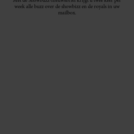
Met de Showbuzz-nieuwsbrief krijgt u twee keer per
week alle buzz over de showbizz en de royals in uw
mailbox.