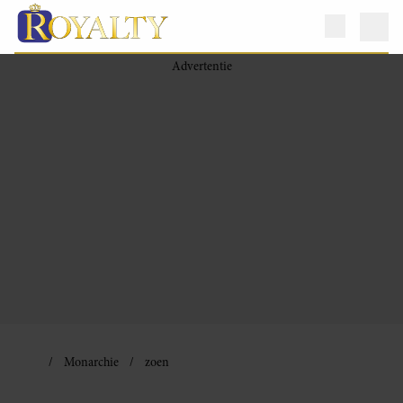
Monarchie
zoen