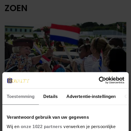
ZOEN
Toestemming
Details
Advertentie-instellingen
Ov
3 juli 2023
Verantwoord gebruik van uw gegevens
DIE ENE KEER DAT HET
Wij en
onze 1022 partners
verwerken je persoonlijke