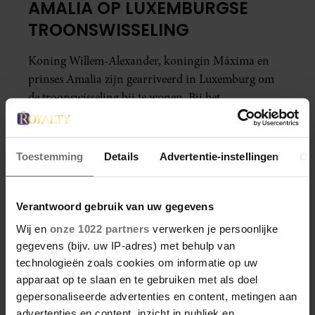
AMALIA OP LUXEMBURGSE
TROONSWISSELING
Koning Willem-Alexander, koningin Máxima en
prinses Amalia zijn gearriveerd in Luxemburg om
de troonswisseling bij te wonen. Bij het
groothertogelijk paleis werden ze verwelkomd door
groothertog Henri en groothertogin Maria Teresa.
Toestemming
Details
Advertentie-instellingen
Ov
Verantwoord gebruik van uw gegevens
Wij en
onze 1022 partners
verwerken je persoonlijke
gegevens (bijv. uw IP-adres) met behulp van
technologieën zoals cookies om informatie op uw
apparaat op te slaan en te gebruiken met als doel
gepersonaliseerde advertenties en content, metingen aan
advertenties en content, inzicht in publiek en