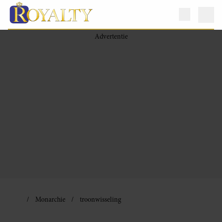
Monarchie
troonwisseling