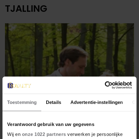
TJALLING
Toestemming
Details
Advertentie-instellingen
Ov
25 februari 2023
Verantwoord gebruik van uw gegevens
MARGARITA EN TJALLING AL
Wij en
onze 1022 partners
verwerken je persoonlijke