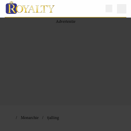
Monarchie
tjalling