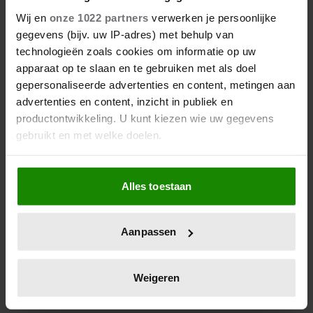
ONLINE ONDANKS BELOFTE
Wij en
onze 1022 partners
verwerken je persoonlijke
NIET TE GEBRUIKEN NA MEGXIT
gegevens (bijv. uw IP-adres) met behulp van
technologieën zoals cookies om informatie op uw
Harry en Meghan's koninklijke website is nog steeds
apparaat op te slaan en te gebruiken met als doel
online ondanks beloftes om 'Sussex Royal' niet te
gepersonaliseerde advertenties en content, metingen aan
gebruiken na Megxit. Ook is de pagina 'Dienst aan
advertenties en content, inzicht in publiek en
de Monarchie' niet bijgewerkt sinds de dood van de
productontwikkeling. U kunt kiezen wie uw gegevens
koningin.
gebruikt en met welke doelen.
Als u het toestaat, willen we ook graag:
Alles toestaan
Informatie verzamelen over uw geografische
locatie, die tot een paar meter nauwkeurig kan zijn
Uw apparaat identificeren door het actief te
Aanpassen
scannen op specifieke eigenschappen (fingerprinting)
Lees meer over hoe uw persoonlijke gegevens worden
verwerkt en stel uw voorkeuren in het
detailgedeelte
in.
Weigeren
U kunt uw toestemming op elk moment wijzigen of
intrekken in de Cookieverklaring.