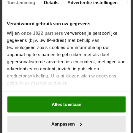
Toestemming
Details
Advertentie-instellingen
Ov
24 september 2023
Verantwoord gebruik van uw gegevens
STÉPHANIE NEEMT BABY
Wij en
onze 1022 partners
verwerken je persoonlijke
FRANÇOIS GEWOON MEE OP
gegevens (bijv. uw IP-adres) met behulp van
technologieën zoals cookies om informatie op uw
WERKBEZOEK!
apparaat op te slaan en te gebruiken met als doel
gepersonaliseerde advertenties en content, metingen aan
Dat deed ze overigens ook al met broer Charles, toen
advertenties en content, inzicht in publiek en
die nog een baby was. Wat een heerlijke beelden.
productontwikkeling. U kunt kiezen wie uw gegevens
gebruikt en met welke doelen.
Als u het toestaat, willen we ook graag:
Alles toestaan
Informatie verzamelen over uw geografische
locatie, die tot een paar meter nauwkeurig kan zijn
Uw apparaat identificeren door het actief te
Aanpassen
scannen op specifieke eigenschappen (fingerprinting)