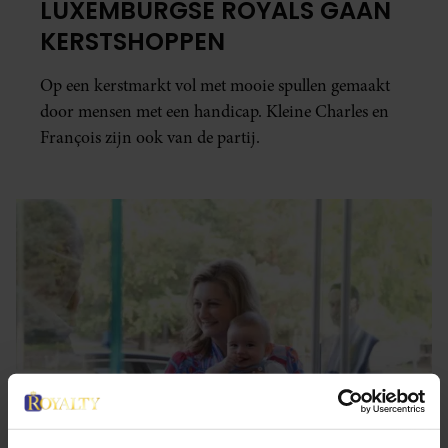
LUXEMBURGSE ROYALS GAAN
KERSTSHOPPEN
Op een kerstmarkt vol met mooie spullen gemaakt
door mensen met een handicap. Kleine Charles en
François zijn ook van de partij.