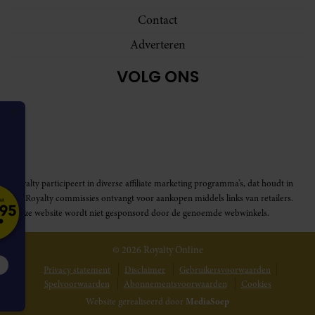
Contact
Adverteren
VOLG ONS
Royalty participeert in diverse affiliate marketing programma’s, dat houdt in
dat Royalty commissies ontvangt voor aankopen middels links van retailers.
Deze website wordt niet gesponsord door de genoemde webwinkels.
© 2026 Royalty Online
NFORMATIE
Privacy statement
Disclaimer
Gebruikersvoorwaarden
Spelvoorwaarden
Abonnementsvoorwaarden
Cookies
et geïnteresseerd
Website gerealiseerd door
MediaSoep