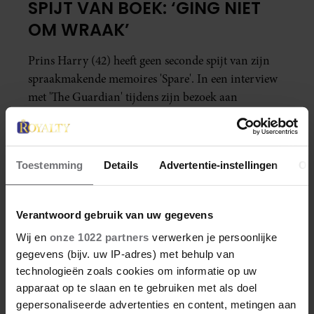
SPIJT VAN BOEK: ‘GING NIET
OM WRAAK’
Prins Harry (42) heeft geen seconde spijt van zijn
spraakmakende memoires 'Spare'. In een interview
met 'The Guardian' tijdens zijn bezoek aan
Oekraïne zegt de zoon van koning Charles dat hij
'een schoon geweten' heeft.
Toestemming
Details
Advertentie-instellingen
Ov
Verantwoord gebruik van uw gegevens
Wij en
onze 1022 partners
verwerken je persoonlijke
gegevens (bijv. uw IP-adres) met behulp van
technologieën zoals cookies om informatie op uw
apparaat op te slaan en te gebruiken met als doel
gepersonaliseerde advertenties en content, metingen aan