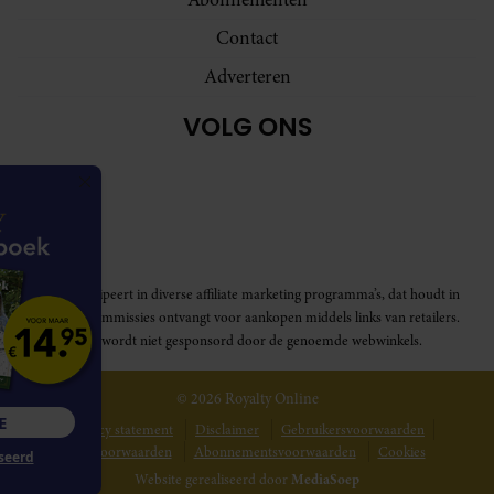
Contact
Adverteren
VOLG ONS
Royalty participeert in diverse affiliate marketing programma’s, dat houdt in
dat Royalty commissies ontvangt voor aankopen middels links van retailers.
Deze website wordt niet gesponsord door de genoemde webwinkels.
© 2026 Royalty Online
R INFORMATIE
Privacy statement
Disclaimer
Gebruikersvoorwaarden
Spelvoorwaarden
Abonnementsvoorwaarden
Cookies
ben niet geïnteresseerd
Website gerealiseerd door
MediaSoep