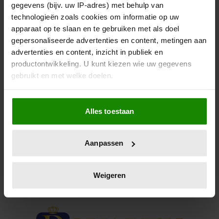
ONTMAAGDDE SPREEKT ZICH
gegevens (bijv. uw IP-adres) met behulp van
technologieën zoals cookies om informatie op uw
UIT
apparaat op te slaan en te gebruiken met als doel
gepersonaliseerde advertenties en content, metingen aan
Ze heet Sasha Walpole en is inmiddels 40, twee jaar
advertenties en content, inzicht in publiek en
ouder dan de prins.
productontwikkeling. U kunt kiezen wie uw gegevens
gebruikt en met welke doelen.
Als u het toestaat, willen we ook graag:
Alles toestaan
Informatie verzamelen over uw geografische
locatie, die tot een paar meter nauwkeurig kan zijn
Uw apparaat identificeren door het actief te
Aanpassen
scannen op specifieke eigenschappen (fingerprinting)
Lees meer over hoe uw persoonlijke gegevens worden
verwerkt en stel uw voorkeuren in het
detailgedeelte
in.
Weigeren
U kunt uw toestemming op elk moment wijzigen of
intrekken in de Cookieverklaring.