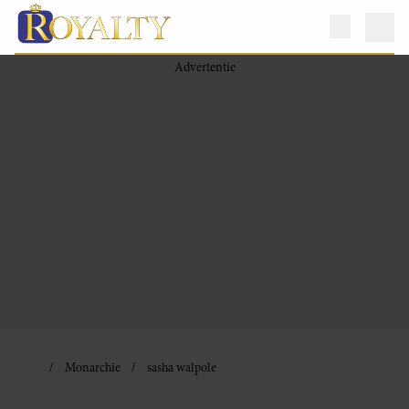
Monarchie
sasha walpole