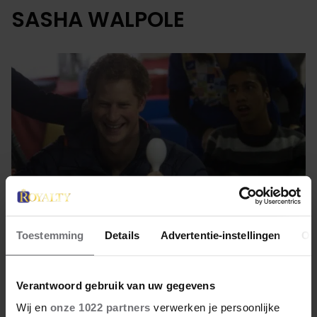
SASHA WALPOLE
Toestemming
Details
Advertentie-instellingen
Ov
7 februari 2023
Verantwoord gebruik van uw gegevens
VROUW DIE HARRY
Wij en
onze 1022 partners
verwerken je persoonlijke