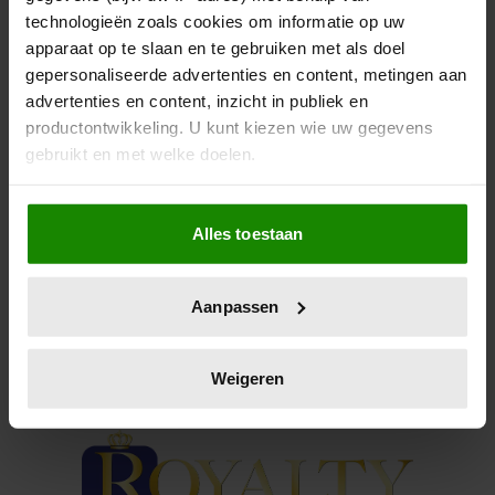
VOOR ELIZABETH
technologieën zoals cookies om informatie op uw
apparaat op te slaan en te gebruiken met als doel
Een mooie, maar luidruchtige traditie. Hoe zit dat
gepersonaliseerde advertenties en content, metingen aan
eigenlijk bij ons?
advertenties en content, inzicht in publiek en
productontwikkeling. U kunt kiezen wie uw gegevens
gebruikt en met welke doelen.
Als u het toestaat, willen we ook graag:
Alles toestaan
Informatie verzamelen over uw geografische
locatie, die tot een paar meter nauwkeurig kan zijn
Uw apparaat identificeren door het actief te
Aanpassen
scannen op specifieke eigenschappen (fingerprinting)
Lees meer over hoe uw persoonlijke gegevens worden
verwerkt en stel uw voorkeuren in het
detailgedeelte
in.
Weigeren
U kunt uw toestemming op elk moment wijzigen of
intrekken in de Cookieverklaring.
We gebruiken cookies om content en advertenties te