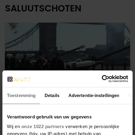
SALUUTSCHOTEN
Toestemming
Details
Advertentie-instellingen
Ov
22 april 2022
Verantwoord gebruik van uw gegevens
Wij en
onze 1022 partners
verwerken je persoonlijke
HOREN: SALUUTSCHOTEN
gegevens (bijv. uw IP-adres) met behulp van