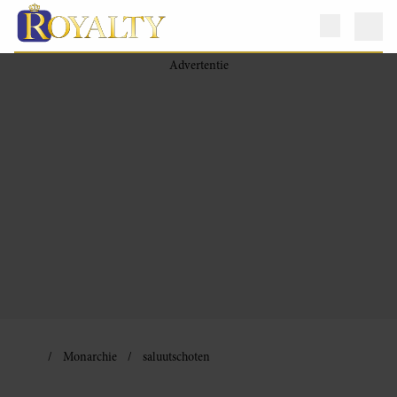
Monarchie
saluutschoten