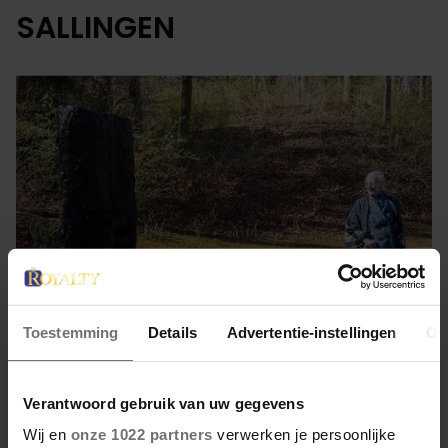
SALLINGEN
Toestemming
Details
Advertentie-instellingen
Ov
19 april 2022
Verantwoord gebruik van uw gegevens
BIJZONDER
Wij en
onze 1022 partners
verwerken je persoonlijke