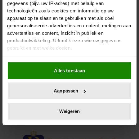
VERJAARDAGSCADEAU VOOR
gegevens (bijv. uw IP-adres) met behulp van
technologieën zoals cookies om informatie op uw
MARGRETHE
apparaat op te slaan en te gebruiken met als doel
gepersonaliseerde advertenties en content, metingen aan
Het blijft lastig, een goed cadeau verzinnen voor een
advertenties en content, inzicht in publiek en
royal. In Denemarken is het gelukt.
productontwikkeling. U kunt kiezen wie uw gegevens
gebruikt en met welke doelen.
Als u het toestaat, willen we ook graag:
Alles toestaan
Informatie verzamelen over uw geografische
locatie, die tot een paar meter nauwkeurig kan zijn
Uw apparaat identificeren door het actief te
Aanpassen
scannen op specifieke eigenschappen (fingerprinting)
Lees meer over hoe uw persoonlijke gegevens worden
verwerkt en stel uw voorkeuren in het
detailgedeelte
in.
Weigeren
U kunt uw toestemming op elk moment wijzigen of
intrekken in de Cookieverklaring.