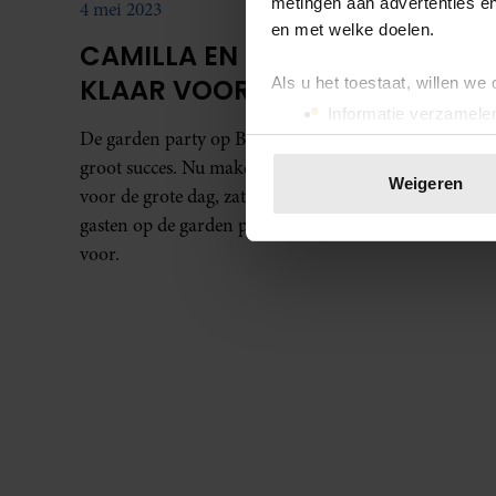
metingen aan advertenties en
4 mei 2023
en met welke doelen.
CAMILLA EN CHARLES ZIJN ER
KLAAR VOOR
Als u het toestaat, willen we
Informatie verzamelen
De garden party op Buckingham Palace was een
Uw apparaat identific
groot succes. Nu maken Charles en Camilla zich op
Lees meer over hoe uw perso
Weigeren
voor de grote dag, zaterdag. Volgens een van de
toestemming op elk moment wi
gasten op de garden party zijn ze er helemaal klaar
We gebruiken cookies om cont
voor.
websiteverkeer te analyseren
media, adverteren en analys
verstrekt of die ze hebben v
onze website blijft gebruiken.