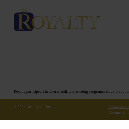
Royalty participeert in diverse affiliate marketing programma’s, dat houd
© 2026 Royalty Online
Privacy stat
Abonnement