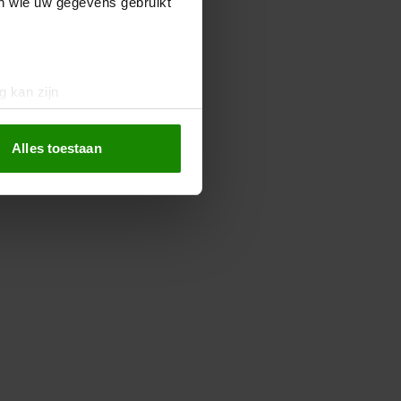
en wie uw gegevens gebruikt
g kan zijn
erprinting)
t
detailgedeelte
in. U kunt uw
Alles toestaan
 media te bieden en om ons
ze partners voor social
nformatie die u aan ze heeft
oord met onze cookies als u