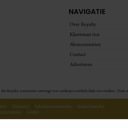
NAVIGATIE
Over Royalty
Klantenservice
Abonnementen
Contact
Adverteren
t in dat Royalty commissies ontvangt voor aankopen middels links van retailers. De
ement
Disclaimer
Gebruikersvoorwaarden
Spelvoorwaarden
svoorwaarden
Cookies