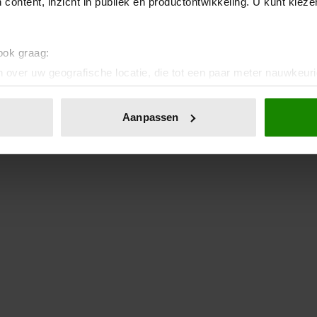
 content, inzicht in publiek en productontwikkeling. U kunt kiez
 ook graag:
 over uw geografische locatie, die tot een paar meter nauwkeuri
eren door het actief te scannen op specifieke eigenschappen (fing
onlijke gegevens worden verwerkt en stel uw voorkeuren in he
Aanpassen
jzigen of intrekken in de Cookieverklaring.
ent en advertenties te personaliseren, om functies voor social
. Ook delen we informatie over uw gebruik van onze site met on
e. Deze partners kunnen deze gegevens combineren met andere i
erzameld op basis van uw gebruik van hun services. U gaat akk