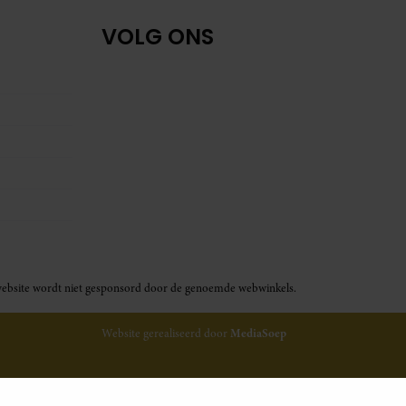
VOLG ONS
ze website wordt niet gesponsord door de genoemde webwinkels.
Website gerealiseerd door
MediaSoep