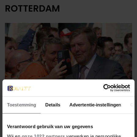
ROTTERDAM
Toestemming
Details
Advertentie-instellingen
Ov
21 februari 2023
Verantwoord gebruik van uw gegevens
ROUTE VAN KONINGSDAG IN
Wij en
onze 1022 partners
verwerken je persoonlijke