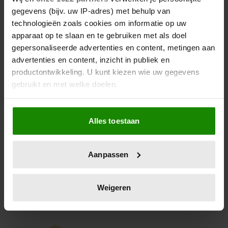
ROTTERDAM BEKENDGEMAAKT
gegevens (bijv. uw IP-adres) met behulp van
technologieën zoals cookies om informatie op uw
Dit jaar brengt de koninklijke familie tijdens
apparaat op te slaan en te gebruiken met als doel
koningsdag een bezoek aan Rotterdam. En dit is de
gepersonaliseerde advertenties en content, metingen aan
route waar we langs de kant kunnen gaan staan om
advertenties en content, inzicht in publiek en
ze van dichtbij te bewonderen.
productontwikkeling. U kunt kiezen wie uw gegevens
gebruikt en met welke doelen.
Als u het toestaat, willen we ook graag:
Alles toestaan
Informatie verzamelen over uw geografische
locatie, die tot een paar meter nauwkeurig kan zijn
Uw apparaat identificeren door het actief te
Aanpassen
scannen op specifieke eigenschappen (fingerprinting)
Lees meer over hoe uw persoonlijke gegevens worden
verwerkt en stel uw voorkeuren in het
detailgedeelte
in.
Weigeren
U kunt uw toestemming op elk moment wijzigen of
intrekken in de Cookieverklaring.