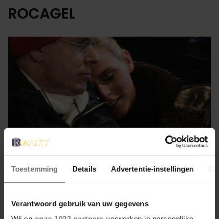
ROCAGEL
Toestemming
Details
Advertentie-instellingen
Ov
12 juli 2023
Verantwoord gebruik van uw gegevens
ROCAGEL: HET GEHEIME
Wij en
onze 1022 partners
verwerken je persoonlijke