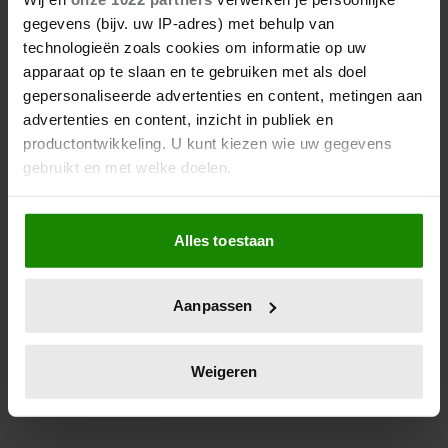
ONDERKOMEN VAN PRINSES
gegevens (bijv. uw IP-adres) met behulp van
CHARLÈNE
technologieën zoals cookies om informatie op uw
apparaat op te slaan en te gebruiken met als doel
Rocagel is het ultrageheime onderkomen waar
gepersonaliseerde advertenties en content, metingen aan
prinses Charlene net als vroeger prinses Grace kan
advertenties en content, inzicht in publiek en
ontsnappen aan het hofleven.
productontwikkeling. U kunt kiezen wie uw gegevens
gebruikt en met welke doelen.
Als u het toestaat, willen we ook graag:
Alles toestaan
Informatie verzamelen over uw geografische
locatie, die tot een paar meter nauwkeurig kan zijn
Uw apparaat identificeren door het actief te
Aanpassen
scannen op specifieke eigenschappen (fingerprinting)
Lees meer over hoe uw persoonlijke gegevens worden
verwerkt en stel uw voorkeuren in het
detailgedeelte
in.
Weigeren
U kunt uw toestemming op elk moment wijzigen of
intrekken in de Cookieverklaring.