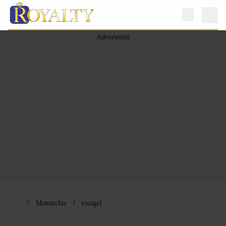
Monarchie
rocagel