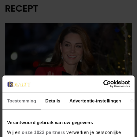
RECEPT
Toestemming
Details
Advertentie-instellingen
Ov
22 december 2025
Verantwoord gebruik van uw gegevens
DÍT RECEPT MAAKT KATE
Wij en
onze 1022 partners
verwerken je persoonlijke