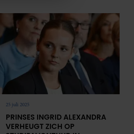
te zijn.'
nformatie die u aan ze heeft
oord met onze cookies als u
25 juli 2025
PRINSES INGRID ALEXANDRA
VERHEUGT ZICH OP