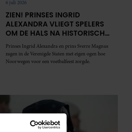
6 juli 2026
ZIEN! PRINSES INGRID
ALEXANDRA VLIEGT SPELERS
OM DE HALS NA HISTORISCHE
WK-ZEGE NOORWEGEN
Prinses Ingrid Alexandra en prins Sverre Magnus
zagen in de Verenigde Staten met eigen ogen hoe
Noorwegen voor een voetbalfeest zorgde.