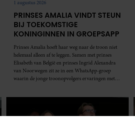
1 augustus 2026
PRINSES AMALIA VINDT STEUN
BIJ TOEKOMSTIGE
KONINGINNEN IN GROEPSAPP
Prinses Amalia hoeft haar weg naar de troon niet
helemaal alleen af te leggen. Samen met prinses
Elisabeth van België en prinses Ingrid Alexandra
van Noorwegen zit ze in een WhatsApp-groep
waarin de jonge troonopvolgers ervaringen met
elkaar delen.