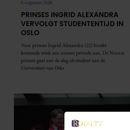
6 augustus 2026
PRINSES INGRID ALEXANDRA
VERVOLGT STUDENTENTIJD IN
OSLO
Voor prinses Ingrid Alexandra (22) breekt
komende week een nieuwe periode aan. De Noorse
prinses gaat aan de slag als student aan de
Universiteit van Oslo.