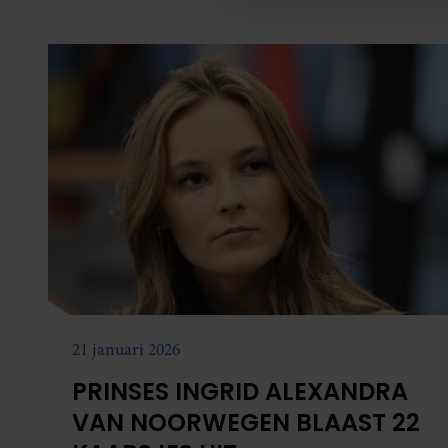
media, adverteren en analys
verstrekt of die ze hebben v
onze website blijft gebruiken.
21 januari 2026
PRINSES INGRID ALEXANDRA
VAN NOORWEGEN BLAAST 22