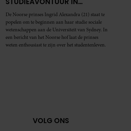
STUDIEAVONTUUR IN
AUSTRALIË: ‘IK KIJK ERNAAR
De Noorse prinses Ingrid Alexandra (21) staat te
UIT’
popelen om te beginnen aan haar studie sociale
wetenschappen aan de Universiteit van Sydney. In
een bericht van het Noorse hof laat de prinses
weten enthousiast te zijn over het studentenleven.
VOLG ONS