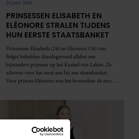
24 juni 2026
PRINSESSEN ELISABETH EN
ELÉONORE STRALEN TIJDENS
HUN EERSTE STAATSBANKET
Prinsessen Elisabeth (24) en Eléonore (18) van
België beleefden dinsdagavond allebei een
bijzondere primeur op het Kasteel van Laken. Ze
schoven voor het eerst aan bij een staatsbanket.
Voor prinses Eléonore was het bovendien de eerste
keer dat ze een tiara droeg.