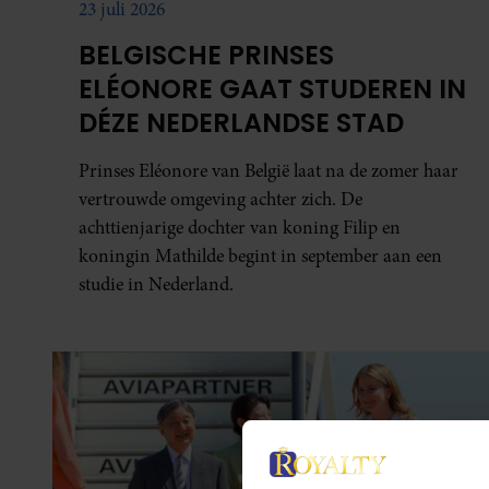
23 juli 2026
BELGISCHE PRINSES
ELÉONORE GAAT STUDEREN IN
DÉZE NEDERLANDSE STAD
Prinses Eléonore van België laat na de zomer haar
vertrouwde omgeving achter zich. De
achttienjarige dochter van koning Filip en
koningin Mathilde begint in september aan een
studie in Nederland.