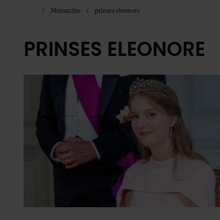
Monarchie
prinses eleonore
PRINSES ELEONORE