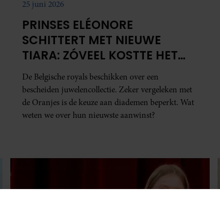
25 juni 2026
PRINSES ELÉONORE
SCHITTERT MET NIEUWE
TIARA: ZÓVEEL KOSTTE HET
BELGISCHE JUWEEL
De Belgische royals beschikken over een
bescheiden juwelencollectie. Zeker vergeleken met
de Oranjes is de keuze aan diademen beperkt. Wat
weten we over hun nieuwste aanwinst?