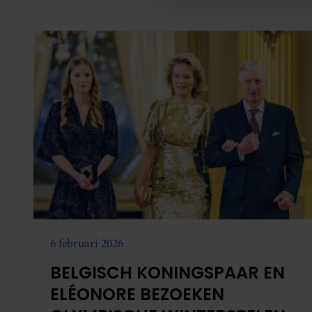
familie.
media, adverteren en analys
verstrekt of die ze hebben v
onze website blijft gebruiken.
6 februari 2026
BELGISCH KONINGSPAAR EN
ELÉONORE BEZOEKEN