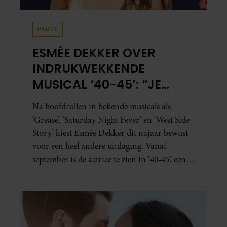
PARTY
ESMÉE DEKKER OVER
INDRUKWEKKENDE
MUSICAL ‘40-45’: “JE
BESEFT INEENS HOE
Na hoofdrollen in bekende musicals als
KOSTBAAR VRIJHEID IS”
‘Grease’, ‘Saturday Night Fever’ en ‘West Side
Story’ kiest Esmée Dekker dit najaar bewust
voor een heel andere uitdaging. Vanaf
september is de actrice te zien in ‘40-45’, een
indrukwekkende spektakelmusical over de
Tweede Wereldoorlog. Volgens Esmée is het
een voorstelling die niet alleen raakt, maar
het publiek ook aan het denken zet.