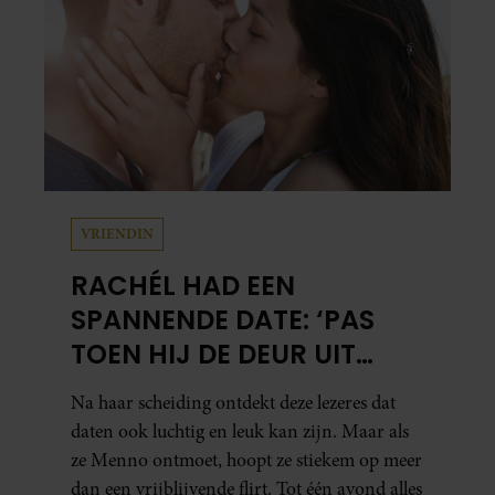
VRIENDIN
RACHÉL HAD EEN
SPANNENDE DATE: ‘PAS
TOEN HIJ DE DEUR UIT
WAS, BESEFTE IK WAT ER
Na haar scheiding ontdekt deze lezeres dat
ECHT WAS GEBEURD’
daten ook luchtig en leuk kan zijn. Maar als
ze Menno ontmoet, hoopt ze stiekem op meer
dan een vrijblijvende flirt. Tot één avond alles