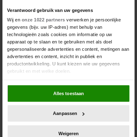
9 augustus 2026
ZARA TINDALL OVER HAAR
Verantwoord gebruik van uw gegevens
LEVEN ZONDER KONINKLIJKE
Wij en
onze 1022 partners
verwerken je persoonlijke
TITELS: ‘WE HEBBEN ENORM
gegevens (bijv. uw IP-adres) met behulp van
VEEL GELUK GEHAD’
technologieën zoals cookies om informatie op uw
apparaat op te slaan en te gebruiken met als doel
gepersonaliseerde advertenties en content, metingen aan
advertenties en content, inzicht in publiek en
productontwikkeling. U kunt kiezen wie uw gegevens
gebruikt en met welke doelen.
Als u het toestaat, willen we ook graag:
Alles toestaan
Informatie verzamelen over uw geografische
locatie, die tot een paar meter nauwkeurig kan zijn
8 augustus 2026
Uw apparaat identificeren door het actief te
PRINS WILLIAM EN PRINSES
Aanpassen
scannen op specifieke eigenschappen (fingerprinting)
CATHERINE NEMEN
Lees meer over hoe uw persoonlijke gegevens worden
MAATREGEL VOOR
verwerkt en stel uw voorkeuren in het
detailgedeelte
in.
Weigeren
TOEKOMSTIG LIEFDESLEVEN