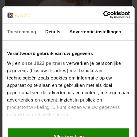
Toestemming
Details
Advertentie-instellingen
Ov
11 mei 2026
Verantwoord gebruik van uw gegevens
PRINSES MABEL DEELT
Wij en
onze 1022 partners
verwerken je persoonlijke
GLOEDNIEUWE MOEDERDAG-
gegevens (bijv. uw IP-adres) met behulp van
FOTO MET HAAR DOCHTER EN
technologieën zoals cookies om informatie op uw
PRINSES BEATRIX
apparaat op te slaan en te gebruiken met als doel
Prinses Mabel stond zondag op Instagram stil bij
gepersonaliseerde advertenties en content, metingen aan
Moederdag. De weduwe van prins Friso deelde een
advertenties en content, inzicht in publiek en
foto waarop ze samen met onder anderen prinses
productontwikkeling. U kunt kiezen wie uw gegevens
Beatrix te zien is.
gebruikt en met welke doelen.
Als u het toestaat, willen we ook graag:
Alles toestaan