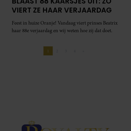
BLAAST 88 KAARSJES UIT: ZÓ
VIERT ZE HAAR VERJAARDAG
Feest in huize Oranje! Vandaag viert prinses Beatrix
haar 88e verjaardag en wij weten hoe zij dat doet.
1
2
3
4
»
Pagina
Pagina
Pagina
Pagina
Volgende pagina