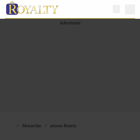
Monarchie
prinses Beatrix