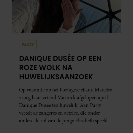
PARTY
DANIQUE DUSÉE OP EEN
ROZE WOLK NA
HUWELIJKSAANZOEK
Op vakantie op het Portugese eiland Madeira
vroeg haar vriend Marnick afgelopen april
Danique Dusée ten huwelijk. Aan Party
vertelt de zangeres en actrice, die onder
andere de rol van de jonge Elisabeth speelde
in ‘Elisabeth De Musical’, hoe het aanzoek