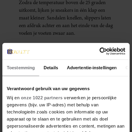
Zodra de temperatuur boven de 25 graden
uitkomt, lijken je sneakers in één klap een
maat kleiner. Sandalen knellen, slippers laten
een afdruk achter en aan het einde van de dag
voelen je voeten zwaar aan.
Toestemming
Details
Advertentie-instellingen
Ov
Meer van Ruth
Verantwoord gebruik van uw gegevens
Wij en
onze 1022 partners
verwerken je persoonlijke
gegevens (bijv. uw IP-adres) met behulp van
technologieën zoals cookies om informatie op uw
apparaat op te slaan en te gebruiken met als doel
gepersonaliseerde advertenties en content, metingen aan