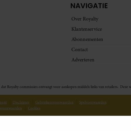
NAVIGATIE
Over Royalty
Klantenservice
Abonnementen
Contact
Adverteren
t in dat Royalty commissies ontvangt voor aankopen middels links van retailers. De
ement
Disclaimer
Gebruikersvoorwaarden
Spelvoorwaarden
svoorwaarden
Cookies