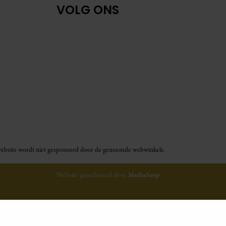
VOLG ONS
ze website wordt niet gesponsord door de genoemde webwinkels.
Website gerealiseerd door
MediaSoep