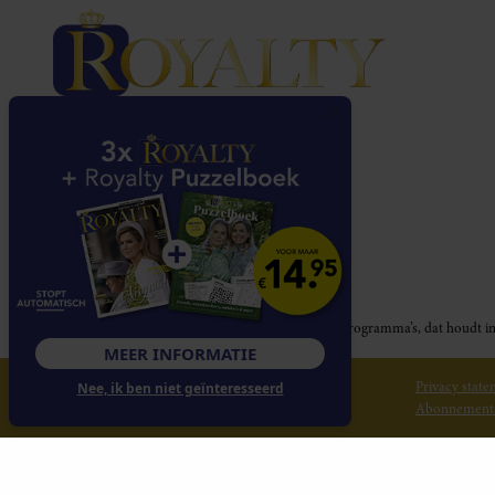
Royalty participeert in diverse affiliate marketing programma’s, dat houd
MEER INFORMATIE
© 2026 Royalty Online
Privacy stat
Nee, ik ben niet geïnteresseerd
Abonnement