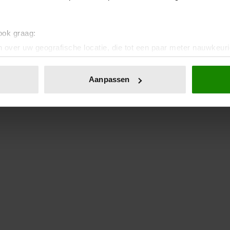
 ook graag:
 over uw geografische locatie, die tot een paar meter nauwkeuri
eren door het actief te scannen op specifieke eigenschappen (fing
onlijke gegevens worden verwerkt en stel uw voorkeuren in he
Aanpassen
jzigen of intrekken in de Cookieverklaring.
ent en advertenties te personaliseren, om functies voor social
. Ook delen we informatie over uw gebruik van onze site met on
e. Deze partners kunnen deze gegevens combineren met andere i
erzameld op basis van uw gebruik van hun services. U gaat akk