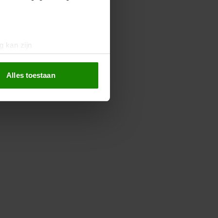
g kan zijn
erprinting)
t
detailgedeelte
in. U kunt uw
Alles toestaan
 media te bieden en om ons
ze partners voor social
nformatie die u aan ze heeft
oord met onze cookies als u