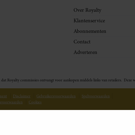
Over Royalty
Klantenservice
Abonnementen
Contact
Adverteren
t in dat Royalty commissies ontvangt voor aankopen middels links van retailers. De
ement
Disclaimer
Gebruikersvoorwaarden
Spelvoorwaarden
svoorwaarden
Cookies