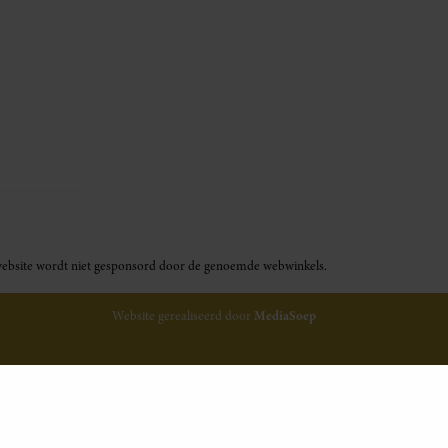
ze website wordt niet gesponsord door de genoemde webwinkels.
Website gerealiseerd door
MediaSoep