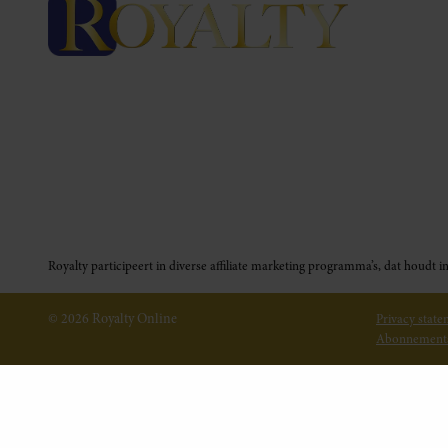
Royalty participeert in diverse affiliate marketing programma’s, dat houd
© 2026 Royalty Online
Privacy stat
Abonnement