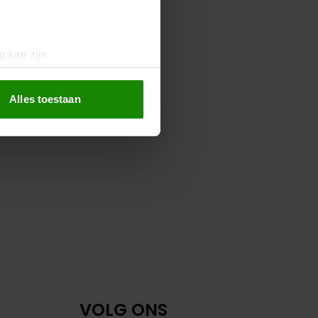
g kan zijn
erprinting)
t
detailgedeelte
in. U kunt uw
Alles toestaan
 media te bieden en om ons
ze partners voor social
nformatie die u aan ze heeft
oord met onze cookies als u
VOLG ONS