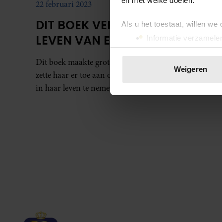
en met welke doelen.
22 februari 2023
DIT BOEK VERANDERDE HET
Als u het toestaat, willen we
LEVEN VAN EUGENIE
Informatie verzamelen
Uw apparaat identific
Dit boek maakte grote indruk op Eugenie. Het
Lees meer over hoe uw perso
Weigeren
zette haar er toe aan om een belangrijke beslissing
toestemming op elk moment wi
in haar leven te nemen.
We gebruiken cookies om cont
websiteverkeer te analyseren
media, adverteren en analys
verstrekt of die ze hebben v
onze website blijft gebruiken.