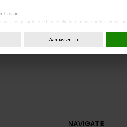
 ook graag:
 over uw geografische locatie, die tot een paar meter nauwkeuri
eren door het actief te scannen op specifieke eigenschappen (fing
onlijke gegevens worden verwerkt en stel uw voorkeuren in he
Aanpassen
jzigen of intrekken in de Cookieverklaring.
ent en advertenties te personaliseren, om functies voor social
. Ook delen we informatie over uw gebruik van onze site met on
e. Deze partners kunnen deze gegevens combineren met andere i
erzameld op basis van uw gebruik van hun services. U gaat akk
NAVIGATIE