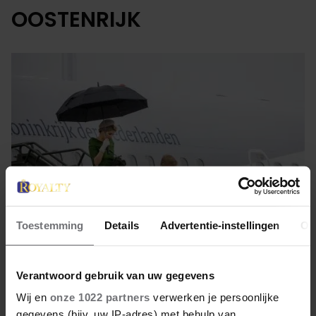
OOSTENRIJK
Toestemming
Details
Advertentie-instellingen
Ov
25 mei 2022
Verantwoord gebruik van uw gegevens
KONINGSPAAR NIET MET
Wij en
onze 1022 partners
verwerken je persoonlijke
gegevens (bijv. uw IP-adres) met behulp van