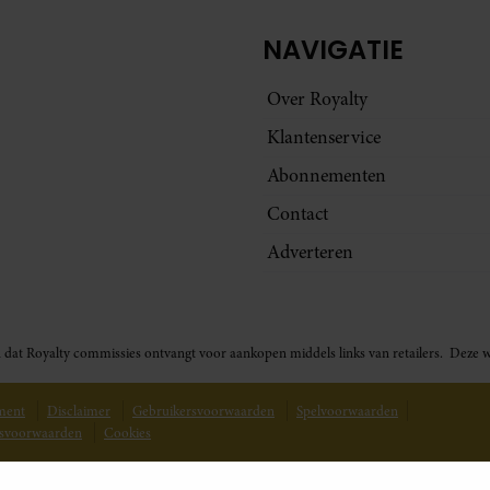
NAVIGATIE
Over Royalty
Klantenservice
Abonnementen
Contact
Adverteren
t in dat Royalty commissies ontvangt voor aankopen middels links van retailers. De
ement
Disclaimer
Gebruikersvoorwaarden
Spelvoorwaarden
svoorwaarden
Cookies