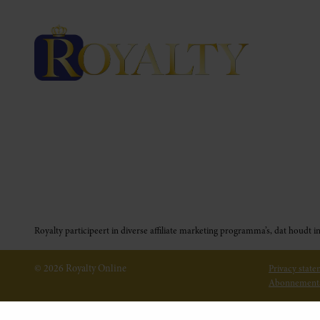
Royalty participeert in diverse affiliate marketing programma’s, dat houd
© 2026 Royalty Online
Privacy stat
Abonnement