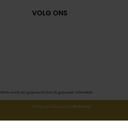
VOLG ONS
ze website wordt niet gesponsord door de genoemde webwinkels.
Website gerealiseerd door
MediaSoep