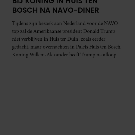
BIJ KONING IN HUIS TEN
BOSCH NA NAVO-DINER
Tijdens zijn bezoek aan Nederland voor de NAVO-
top zal de Amerikaanse president Donald Trump
niet verblijven in Huis ter Duin, zoals eerder
gedacht, maar overnachten in Paleis Huis ten Bosch.
Koning Willem-Alexander heeft Trump na afloop
van het officiële diner uitgenodigd om te blijven
slapen op het koninklijk paleis. De president heeft
het aanbod geaccepteerd, zo bevestigt de
Rijksvoorlichtingsdienst.