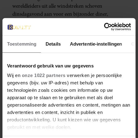
wereldleiders uit alle windstreken schoven
dinsdagavond aan voor een bijzonder diner,
georganiseerd door de Oranjes. Op het koninklijke
Delfts blauwe servies werd een verfijnd menu
geserveerd met typisch Nederlandse ingrediënten.
Toestemming
Details
Advertentie-instellingen
Ov
En het mooiste? Wij weten precies wat er op het
menu stond én we hebben de beelden!
Verantwoord gebruik van uw gegevens
Wij en
onze 1022 partners
verwerken je persoonlijke
gegevens (bijv. uw IP-adres) met behulp van
technologieën zoals cookies om informatie op uw
apparaat op te slaan en te gebruiken met als doel
gepersonaliseerde advertenties en content, metingen aan
advertenties en content, inzicht in publiek en
productontwikkeling. U kunt kiezen wie uw gegevens
gebruikt en met welke doelen.