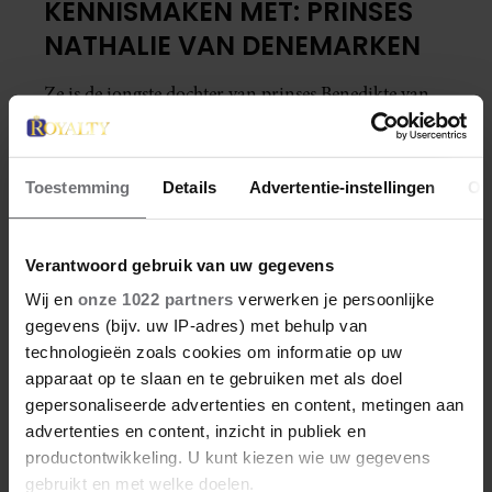
KENNISMAKEN MET: PRINSES
NATHALIE VAN DENEMARKEN
Ze is de jongste dochter van prinses Benedikte van
Denemarken, heeft 2 kinderen en een driedubbele
achternaam. Tijd om eens wat beter kennis te
maken met deze relatief onbekende prinses.
Toestemming
Details
Advertentie-instellingen
Ov
Verantwoord gebruik van uw gegevens
Wij en
onze 1022 partners
verwerken je persoonlijke
gegevens (bijv. uw IP-adres) met behulp van
technologieën zoals cookies om informatie op uw
apparaat op te slaan en te gebruiken met als doel
gepersonaliseerde advertenties en content, metingen aan
advertenties en content, inzicht in publiek en
productontwikkeling. U kunt kiezen wie uw gegevens
gebruikt en met welke doelen.