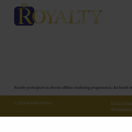
Royalty participeert in diverse affiliate marketing programma’s, dat houd
© 2026 Royalty Online
Privacy stat
Abonnement