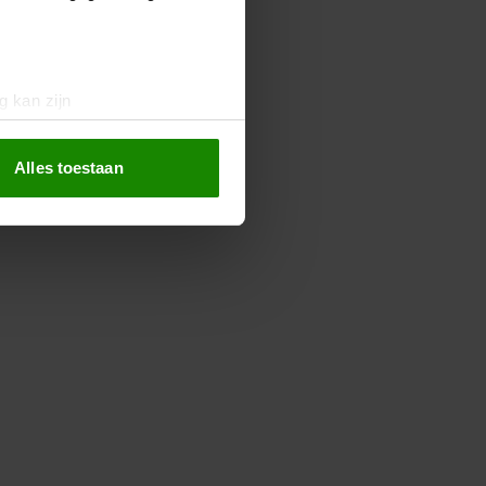
g kan zijn
erprinting)
t
detailgedeelte
in. U kunt uw
Alles toestaan
 media te bieden en om ons
ze partners voor social
nformatie die u aan ze heeft
oord met onze cookies als u