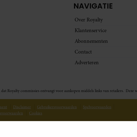
NAVIGATIE
Over Royalty
Klantenservice
Abonnementen
Contact
Adverteren
t in dat Royalty commissies ontvangt voor aankopen middels links van retailers. De
ement
Disclaimer
Gebruikersvoorwaarden
Spelvoorwaarden
svoorwaarden
Cookies