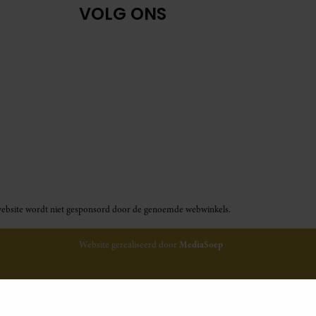
VOLG ONS
ze website wordt niet gesponsord door de genoemde webwinkels.
Website gerealiseerd door
MediaSoep