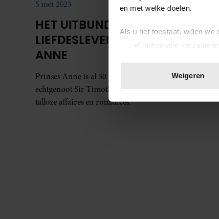
5 mei 2023
en met welke doelen.
HET UITBUNDIGE
Als u het toestaat, willen we
LIEFDESLEVEN VAN PRINSES
Informatie verzamelen
ANNE
Uw apparaat identific
Lees meer over hoe uw perso
Prinses Anne is al 30 jaar getrouwd met haar
Weigeren
toestemming op elk moment wi
echtgenoot Sir Timothy Laurence, maar ze had ook
talloze affaires en romances.
We gebruiken cookies om cont
websiteverkeer te analyseren
media, adverteren en analys
verstrekt of die ze hebben v
onze website blijft gebruiken.