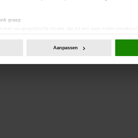
 ook graag:
 over uw geografische locatie, die tot een paar meter nauwkeuri
eren door het actief te scannen op specifieke eigenschappen (fing
onlijke gegevens worden verwerkt en stel uw voorkeuren in he
Aanpassen
jzigen of intrekken in de Cookieverklaring.
ent en advertenties te personaliseren, om functies voor social
. Ook delen we informatie over uw gebruik van onze site met on
e. Deze partners kunnen deze gegevens combineren met andere i
erzameld op basis van uw gebruik van hun services. U gaat akk