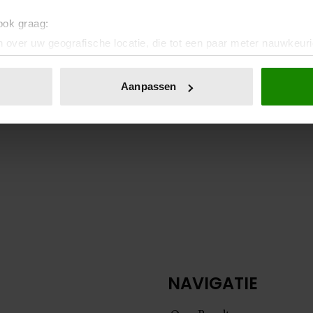
 ook graag:
 over uw geografische locatie, die tot een paar meter nauwkeuri
eren door het actief te scannen op specifieke eigenschappen (fing
onlijke gegevens worden verwerkt en stel uw voorkeuren in he
Aanpassen
jzigen of intrekken in de Cookieverklaring.
ent en advertenties te personaliseren, om functies voor social
. Ook delen we informatie over uw gebruik van onze site met on
e. Deze partners kunnen deze gegevens combineren met andere i
erzameld op basis van uw gebruik van hun services. U gaat akk
NAVIGATIE