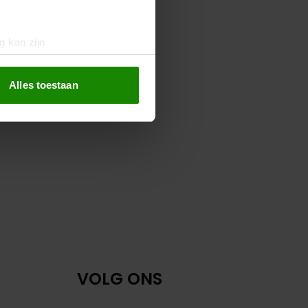
g kan zijn
erprinting)
t
detailgedeelte
in. U kunt uw
Alles toestaan
 media te bieden en om ons
ze partners voor social
nformatie die u aan ze heeft
oord met onze cookies als u
VOLG ONS