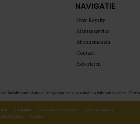
NAVIGATIE
Over Royalty
Klantenservice
Abonnementen
Contact
Adverteren
t in dat Royalty commissies ontvangt voor aankopen middels links van retailers. De
ement
Disclaimer
Gebruikersvoorwaarden
Spelvoorwaarden
svoorwaarden
Cookies