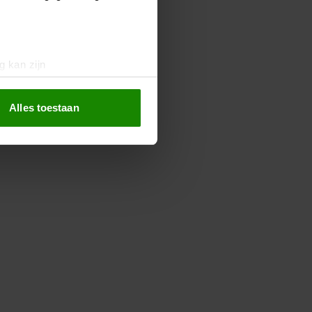
g kan zijn
erprinting)
t
detailgedeelte
in. U kunt uw
Alles toestaan
 media te bieden en om ons
ze partners voor social
nformatie die u aan ze heeft
oord met onze cookies als u