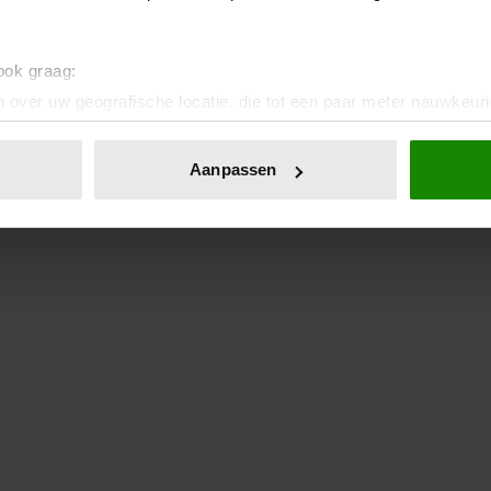
 ook graag:
 over uw geografische locatie, die tot een paar meter nauwkeuri
eren door het actief te scannen op specifieke eigenschappen (fing
onlijke gegevens worden verwerkt en stel uw voorkeuren in he
Aanpassen
jzigen of intrekken in de Cookieverklaring.
ent en advertenties te personaliseren, om functies voor social
. Ook delen we informatie over uw gebruik van onze site met on
e. Deze partners kunnen deze gegevens combineren met andere i
erzameld op basis van uw gebruik van hun services. U gaat akk