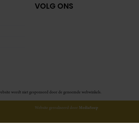
VOLG ONS
ze website wordt niet gesponsord door de genoemde webwinkels.
Website gerealiseerd door
MediaSoep