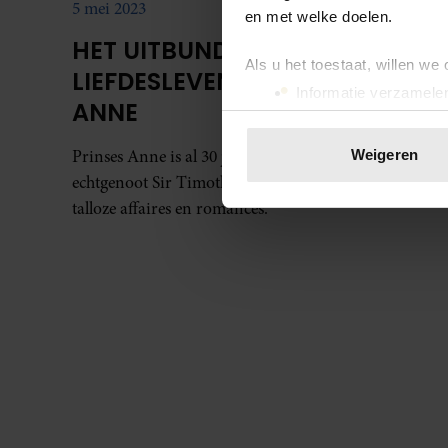
5 mei 2023
en met welke doelen.
HET UITBUNDIGE
Als u het toestaat, willen we
LIEFDESLEVEN VAN PRINSES
Informatie verzamelen
ANNE
Uw apparaat identific
Lees meer over hoe uw perso
Prinses Anne is al 30 jaar getrouwd met haar
Weigeren
toestemming op elk moment wi
echtgenoot Sir Timothy Laurence, maar ze had ook
talloze affaires en romances.
We gebruiken cookies om cont
websiteverkeer te analyseren
media, adverteren en analys
verstrekt of die ze hebben v
onze website blijft gebruiken.