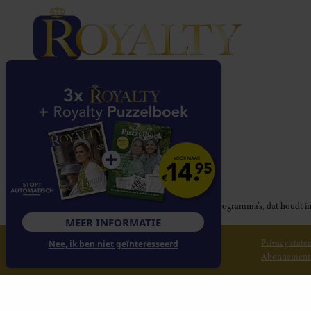
Royalty participeert in diverse affiliate marketing programma’s, dat houd
MEER INFORMATIE
© 2026 Royalty Online
Privacy stat
Nee, ik ben niet geïnteresseerd
Abonnement