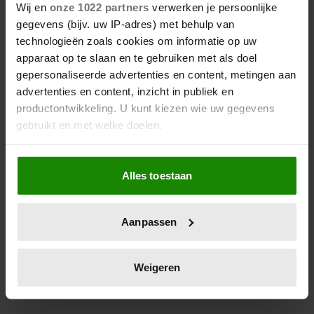
KLAAR VOOR
Wij en
onze 1022 partners
verwerken je persoonlijke
gegevens (bijv. uw IP-adres) met behulp van
De garden party op Buckingham Palace was een
technologieën zoals cookies om informatie op uw
groot succes. Nu maken Charles en Camilla zich op
apparaat op te slaan en te gebruiken met als doel
voor de grote dag, zaterdag. Volgens een van de
gepersonaliseerde advertenties en content, metingen aan
advertenties en content, inzicht in publiek en
gasten op de garden party zijn ze er helemaal klaar
productontwikkeling. U kunt kiezen wie uw gegevens
voor.
gebruikt en met welke doelen.
Als u het toestaat, willen we ook graag:
Alles toestaan
Informatie verzamelen over uw geografische
locatie, die tot een paar meter nauwkeurig kan zijn
Uw apparaat identificeren door het actief te
Aanpassen
scannen op specifieke eigenschappen (fingerprinting)
Lees meer over hoe uw persoonlijke gegevens worden
verwerkt en stel uw voorkeuren in het
detailgedeelte
in.
Weigeren
U kunt uw toestemming op elk moment wijzigen of
intrekken in de Cookieverklaring.