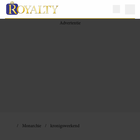
Monarchie
kronigsweekend