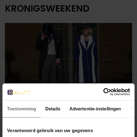
KRONIGSWEEKEND
Toestemming
Details
Advertentie-instellingen
Ov
4 mei 2023
CAMILLA EN CHARLES ZIJN ER
Verantwoord gebruik van uw gegevens