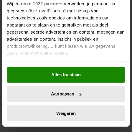
NIET NAAR GARTER DAY, DRUK
Wij en
onze 1022 partners
verwerken je persoonlijke
OP KONINGIN
gegevens (bijv. uw IP-adres) met behulp van
technologieën zoals cookies om informatie op uw
Hij wist zeker dat hij er vandaag bij zou zijn, maar
apparaat op te slaan en te gebruiken met als doel
gepersonaliseerde advertenties en content, metingen aan
trok zich op het allerlaatste moment. Intussen zet hij
advertenties en content, inzicht in publiek en
de Queen onder druk. Welkom bij een nieuwe
productontwikkeling. U kunt kiezen wie uw gegevens
aflevering van de Andrew-soap.
gebruikt en met welke doelen.
Als u het toestaat, willen we ook graag:
Alles toestaan
Informatie verzamelen over uw geografische
locatie, die tot een paar meter nauwkeurig kan zijn
Uw apparaat identificeren door het actief te
Aanpassen
scannen op specifieke eigenschappen (fingerprinting)
Lees meer over hoe uw persoonlijke gegevens worden
verwerkt en stel uw voorkeuren in het
detailgedeelte
in.
Weigeren
U kunt uw toestemming op elk moment wijzigen of
intrekken in de Cookieverklaring.