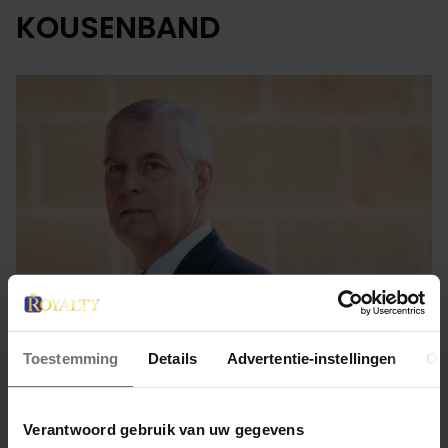
KOUSENBAND
Toestemming
Details
Advertentie-instellingen
Ov
13 juni 2022
ANDREW-SOAP GAAT VERDER:
Verantwoord gebruik van uw gegevens