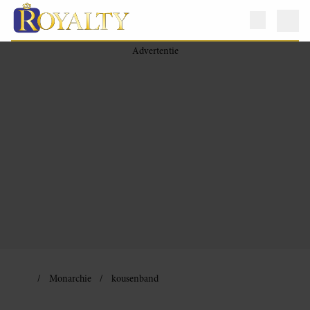
Monarchie
kousenband