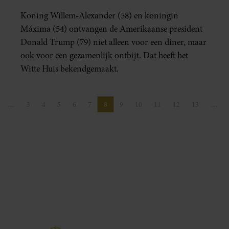
TRUMP
Koning Willem-Alexander (58) en koningin
Máxima (54) ontvangen de Amerikaanse president
Donald Trump (79) niet alleen voor een diner, maar
ook voor een gezamenlijk ontbijt. Dat heeft het
Witte Huis bekendgemaakt.
…
3
4
5
6
7
8
9
10
11
12
13
…
 pagina
gina
Pagina
Pagina
Pagina
Pagina
Pagina
Pagina
Pagina
Pagina
Pagina
Pagina
Pagina