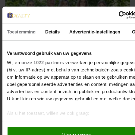
Toestemming
Details
Advertentie-instellingen
O
Verantwoord gebruik van uw gegevens
Wij en
onze 1022 partners
verwerken je persoonlijke gegev
(bijv. uw IP-adres) met behulp van technologieën zoals cook
om informatie op uw apparaat op te slaan en te gebruiken me
30 juni 2025
doel gepersonaliseerde advertenties en content, metingen a
advertenties en content, inzicht in publiek en productontwikke
ZIEN: DE LEUKSTE FOTO’S VAN
U kunt kiezen wie uw gegevens gebruikt en met welke doele
DE ZOMERFOTOSESSIE 2025
VAN DE KONINKLIJKE FAMILIE
Als u het toestaat, willen we ook graag:
Informatie verzamelen over uw geografische locatie, 
Na een korte vertraging door een vervelend ongeval
tot een paar meter nauwkeurig kan zijn
van prinses Amalia, was het vandaag dan eindelijk
Alles toestaan