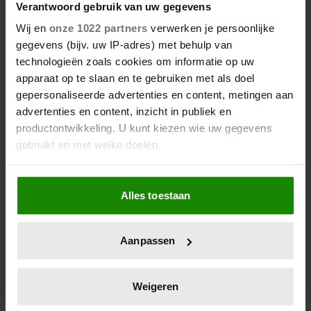
WILLEM-ALEXANDER EN
Verantwoord gebruik van uw gegevens
MÁXIMA GAAN LOS TIJDENS
Wij en
onze 1022 partners
verwerken je persoonlijke
gegevens (bijv. uw IP-adres) met behulp van
LADY GAGA-CONCERT
technologieën zoals cookies om informatie op uw
apparaat op te slaan en te gebruiken met als doel
Koning Willem-Alexander (58) en koningin
gepersonaliseerde advertenties en content, metingen aan
Máxima (54) gingen er zondagavond volledig voor
advertenties en content, inzicht in publiek en
tijdens het uitverkochte Lady Gaga-concert in de
productontwikkeling. U kunt kiezen wie uw gegevens
Ziggo Dome. Het stel werd dansend tussen de fans
gebruikt en met welke doelen.
gespot, terwijl de zangeres haar The MAYHEM Ball-
tour presenteerde.
Als u het toestaat, willen we ook graag:
Alles toestaan
Informatie verzamelen over uw geografische
locatie, die tot een paar meter nauwkeurig kan zijn
Uw apparaat identificeren door het actief te
Aanpassen
scannen op specifieke eigenschappen (fingerprinting)
Lees meer over hoe uw persoonlijke gegevens worden
verwerkt en stel uw voorkeuren in het
detailgedeelte
in.
Weigeren
U kunt uw toestemming op elk moment wijzigen of