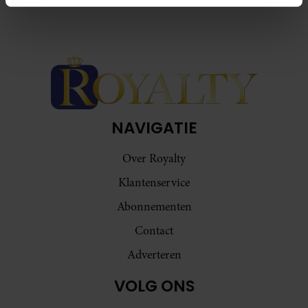
intrekken in de Cookieverklaring.
We gebruiken cookies om content en advertenties te
personaliseren, om functies voor social media te bieden
en om ons websiteverkeer te analyseren. Ook delen we
informatie over uw gebruik van onze site met onze
partners voor social media, adverteren en analyse. Deze
partners kunnen deze gegevens combineren met andere
NAVIGATIE
informatie die u aan ze heeft verstrekt of die ze hebben
verzameld op basis van uw gebruik van hun services. U
Over Royalty
gaat akkoord met onze cookies als u onze website blijft
Klantenservice
gebruiken.
Abonnementen
Contact
Adverteren
VOLG ONS