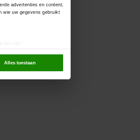
erde advertenties en content,
en wie uw gegevens gebruikt
g kan zijn
erprinting)
t
detailgedeelte
in. U kunt uw
Alles toestaan
 media te bieden en om ons
ze partners voor social
nformatie die u aan ze heeft
oord met onze cookies als u