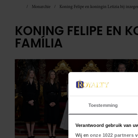
Monarchie
Koning Felipe en koningin Letizia bij inzege
KONING FELIPE EN K
FAMÍLIA
Toestemming
Verantwoord gebruik van u
Wij en
onze 1022 partners
v