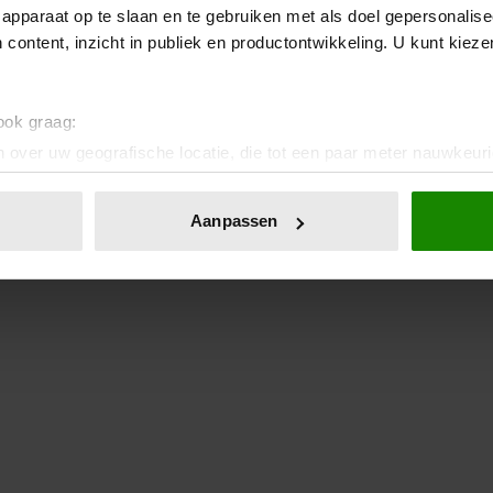
apparaat op te slaan en te gebruiken met als doel gepersonalise
 content, inzicht in publiek en productontwikkeling. U kunt kiez
 ook graag:
 over uw geografische locatie, die tot een paar meter nauwkeuri
eren door het actief te scannen op specifieke eigenschappen (fing
onlijke gegevens worden verwerkt en stel uw voorkeuren in he
Aanpassen
jzigen of intrekken in de Cookieverklaring.
ent en advertenties te personaliseren, om functies voor social
. Ook delen we informatie over uw gebruik van onze site met on
e. Deze partners kunnen deze gegevens combineren met andere i
erzameld op basis van uw gebruik van hun services. U gaat akk