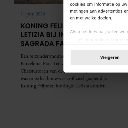
cookies om informatie op uw 
metingen aan advertenties en
11 juni 2026
en met welke doelen.
KONING FELIPE EN KONINGIN
Als u het toestaat, willen we
LETIZIA BIJ INZEGENING
Informatie verzamelen
SAGRADA FAMÍLIA
Uw apparaat identific
Lees meer over hoe uw perso
Een bijzonder moment woensdagavond in
Weigeren
toestemming op elk moment wi
Barcelona. Paus Leo zegende daar de Jezus
Christustoren van de basiliek Sagrada Família in,
We gebruiken cookies om cont
waarmee het bouwwerk officieel geopend is.
websiteverkeer te analyseren
Koning Felipe en koningin Letizia konden
media, adverteren en analys
natuurlijk niet ontbreken bij dit bijzondere
verstrekt of die ze hebben v
moment. Zij waren aanwezig bij de mis
onze website blijft gebruiken.
voorafgaand aan de inzegening.