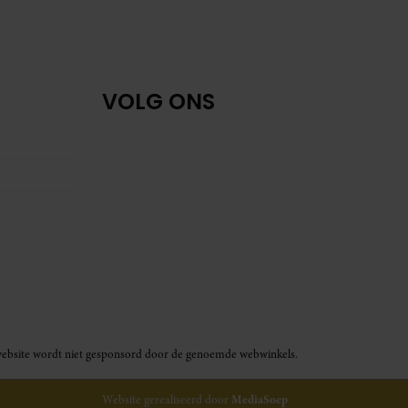
VOLG ONS
ze website wordt niet gesponsord door de genoemde webwinkels.
Website gerealiseerd door
MediaSoep