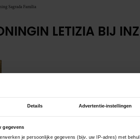
ning Sagrada Família
ONINGIN LETIZIA BIJ 
Details
Advertentie-instellingen
w gegevens
erwerken je persoonlijke gegevens (bijv. uw IP-adres) met behul