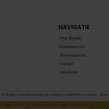
NAVIGATIE
Over Royalty
Klantenservice
Abonnementen
Contact
Adverteren
t in dat Royalty commissies ontvangt voor aankopen middels links van retailers. De
ement
Disclaimer
Gebruikersvoorwaarden
Spelvoorwaarden