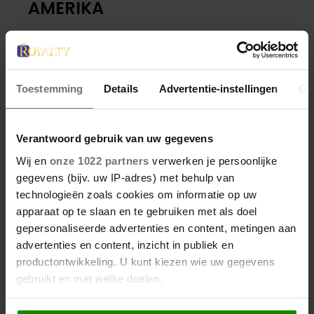
AMERIKA
Joachim en zijn gezin zijn naar Amerika verhuisd.
Washington D.C. om meer specifiek te zijn.
Waarom?
Toestemming
Details
Advertentie-instellingen
Ov
Verantwoord gebruik van uw gegevens
Wij en
onze 1022 partners
verwerken je persoonlijke
gegevens (bijv. uw IP-adres) met behulp van
technologieën zoals cookies om informatie op uw
apparaat op te slaan en te gebruiken met als doel
gepersonaliseerde advertenties en content, metingen aan
advertenties en content, inzicht in publiek en
productontwikkeling. U kunt kiezen wie uw gegevens
gebruikt en met welke doelen.
Als u het toestaat, willen we ook graag: