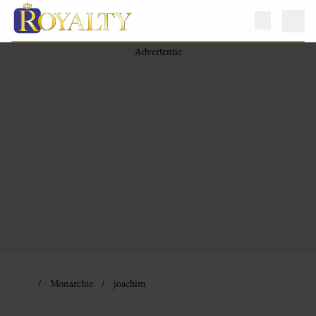
Monarchie
joachim