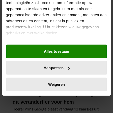
technologieën zoals cookies om informatie op uw
apparaat op te slaan en te gebruiken met als doel
gepersonaliseerde advertenties en content, metingen aan
advertenties en content, inzicht in publiek en
productontwikkeling. U kunt kiezen wie uw gegevens
gebruikt en met welke doelen.
Als u het toestaat, willen we ook graag:
Alles toestaan
Informatie verzamelen over uw geografische
locatie, die tot een paar meter nauwkeurig kan zijn
Uw apparaat identificeren door het actief te
Aanpassen
scannen op specifieke eigenschappen (fingerprinting)
Lees meer over hoe uw persoonlijke gegevens worden
verwerkt en stel uw voorkeuren in het
detailgedeelte
in.
Weigeren
U kunt uw toestemming op elk moment wijzigen of
intrekken in de Cookieverklaring.
We gebruiken cookies om content en advertenties te