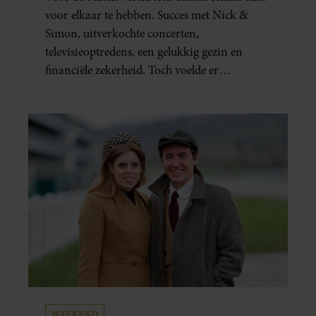
voor elkaar te hebben. Succes met Nick &
Simon, uitverkochte concerten,
televisieoptredens, een gelukkig gezin en
financiële zekerheid. Toch voelde er
vanbinnen al jaren iets niet goed. In een
openhartig interview met ‘MAX Magazine’
vertelt de zanger dat hij lange tijd vooral
overleefde en steeds verder van zijn gevoel
verwijderd raakte.
WEEKEND