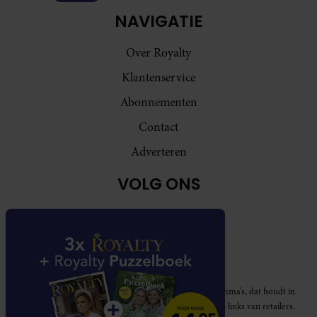
NAVIGATIE
Over Royalty
Klantenservice
Abonnementen
Contact
Adverteren
VOLG ONS
Royalty participeert in diverse affiliate marketing programma’s, dat houdt in
dat Royalty commissies ontvangt voor aankopen middels links van retailers.