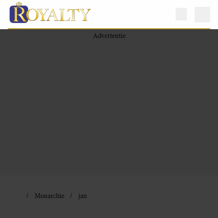
Monarchie
jan