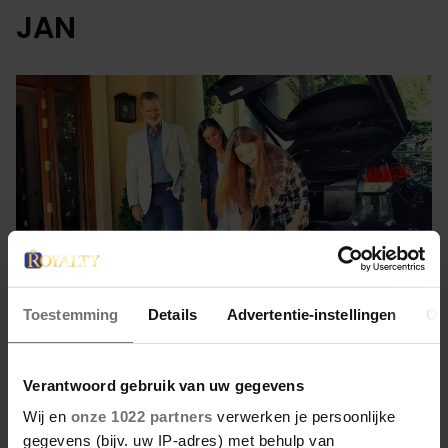
JAN
Toestemming
Details
Advertentie-instellingen
Ov
5 oktober 2023
Verantwoord gebruik van uw gegevens
Wij en
onze 1022 partners
verwerken je persoonlijke
DRAMA VOOR PRINSES SOFIA
gegevens (bijv. uw IP-adres) met behulp van