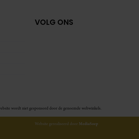
VOLG ONS
ze website wordt niet gesponsord door de genoemde webwinkels.
Website gerealiseerd door
MediaSoep