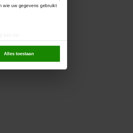
en wie uw gegevens gebruikt
g kan zijn
erprinting)
t
detailgedeelte
in. U kunt uw
Alles toestaan
 media te bieden en om ons
ze partners voor social
nformatie die u aan ze heeft
oord met onze cookies als u