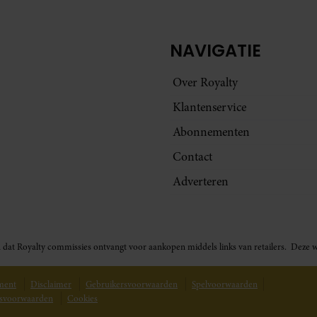
NAVIGATIE
Over Royalty
Klantenservice
Abonnementen
Contact
Adverteren
t in dat Royalty commissies ontvangt voor aankopen middels links van retailers. De
ement
Disclaimer
Gebruikersvoorwaarden
Spelvoorwaarden
svoorwaarden
Cookies