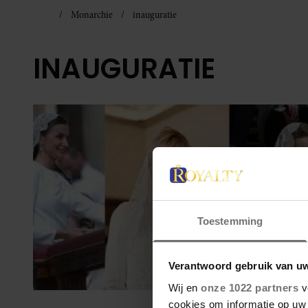
Monarchie
inauguratie
INAUGURATIE
Toestemming
Verantwoord gebruik van u
Wij en
onze 1022 partners
v
cookies om informatie op uw 