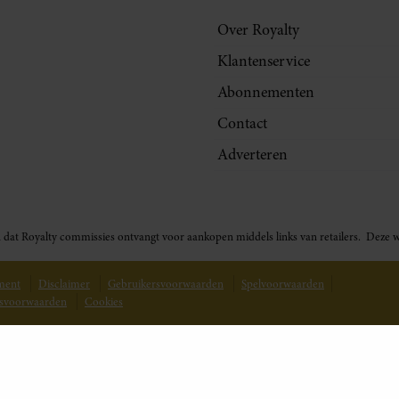
Over Royalty
Klantenservice
Abonnementen
Contact
Adverteren
t in dat Royalty commissies ontvangt voor aankopen middels links van retailers. De
ement
Disclaimer
Gebruikersvoorwaarden
Spelvoorwaarden
svoorwaarden
Cookies