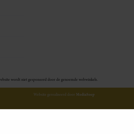
ze website wordt niet gesponsord door de genoemde webwinkels.
Website gerealiseerd door
MediaSoep