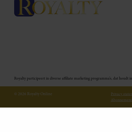
Royalty participeert in diverse affiliate marketing programma’s, dat houd
© 2026 Royalty Online
Privacy stat
Abonnement