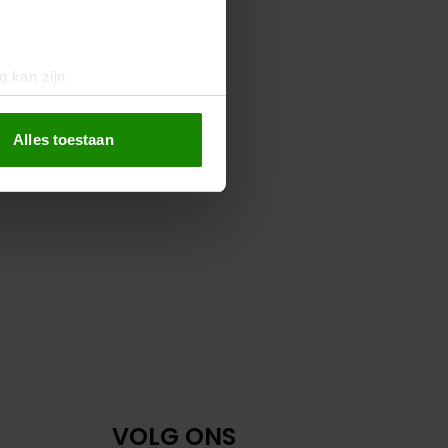
g kan zijn
erprinting)
t
detailgedeelte
in. U kunt uw
Alles toestaan
 media te bieden en om ons
ze partners voor social
nformatie die u aan ze heeft
oord met onze cookies als u
VOLG ONS