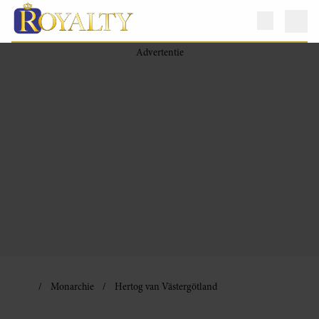
Monarchie
Hertog van Västergötland