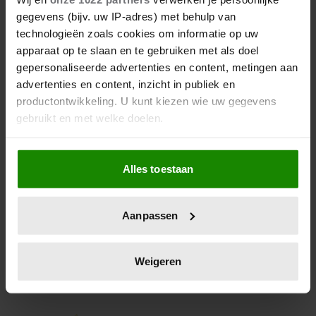
FEITJES & WEETJES OVER
gegevens (bijv. uw IP-adres) met behulp van
DANIEL VAN ZWEDEN
technologieën zoals cookies om informatie op uw
apparaat op te slaan en te gebruiken met als doel
Victoria en hij vierden onlangs hun 10-jarig
gepersonaliseerde advertenties en content, metingen aan
huwelijk. Hij is zelf niet van adel. Wat weten we
advertenties en content, inzicht in publiek en
verder eigenlijk zoal over Daniel van Zweden?
productontwikkeling. U kunt kiezen wie uw gegevens
gebruikt en met welke doelen.
Als u het toestaat, willen we ook graag:
Alles toestaan
Informatie verzamelen over uw geografische
locatie, die tot een paar meter nauwkeurig kan zijn
Uw apparaat identificeren door het actief te
Aanpassen
scannen op specifieke eigenschappen (fingerprinting)
Lees meer over hoe uw persoonlijke gegevens worden
verwerkt en stel uw voorkeuren in het
detailgedeelte
in.
Weigeren
U kunt uw toestemming op elk moment wijzigen of
intrekken in de Cookieverklaring.