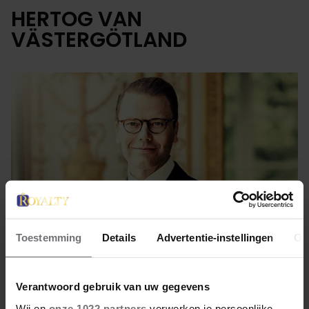
HERTOG VAN
VÄSTERGÖTLAND
Toestemming
Details
Advertentie-instellingen
Ov
13 april 2023
Verantwoord gebruik van uw gegevens
Wij en
onze 1022 partners
verwerken je persoonlijke