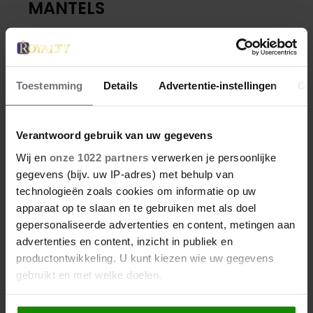
MANTELS
Het is herfst! Tijd om eens in te zoomen op enkele
van de mooie mantels die Máxima draagt en droeg.
Inclusief eentje die in Duitsland wat stof deed
Toestemming
Details
Advertentie-instellingen
Ov
opwaaien.
Verantwoord gebruik van uw gegevens
Wij en
onze 1022 partners
verwerken je persoonlijke
gegevens (bijv. uw IP-adres) met behulp van
technologieën zoals cookies om informatie op uw
apparaat op te slaan en te gebruiken met als doel
gepersonaliseerde advertenties en content, metingen aan
advertenties en content, inzicht in publiek en
productontwikkeling. U kunt kiezen wie uw gegevens
gebruikt en met welke doelen.
Als u het toestaat, willen we ook graag: