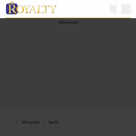
Monarchie
herfst